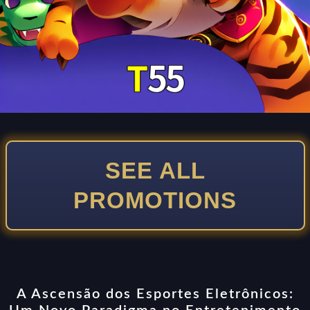
SEE ALL
PROMOTIONS
A Ascensão dos Esportes Eletrônicos: