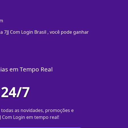
am
a 7JJ Com Login Brasil , você pode ganhar
cias em Tempo Real
24/7
e todas as novidades, promoções e
JJ Com Login em tempo real!