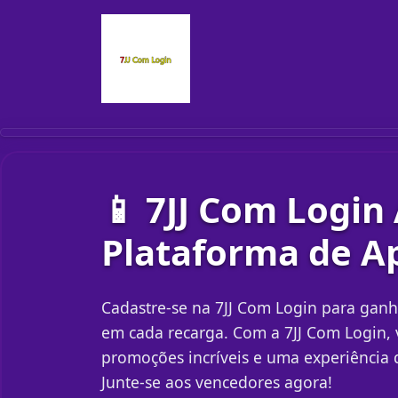
📱 7JJ Com Login
Plataforma de A
Cadastre-se na 7JJ Com Login para ganh
em cada recarga. Com a 7JJ Com Login, 
promoções incríveis e uma experiência d
Junte-se aos vencedores agora!