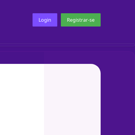
Login
Registrar-se