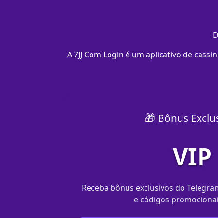
D
A 7JJ Com Login é um aplicativo de cassi
🎁 Bônus Exclu
VIP
Receba bônus exclusivos do Telegra
e códigos promocionai