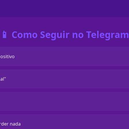
📱 Como Seguir no Telegram
ositivo
al"
erder nada