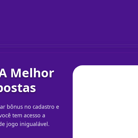
 A Melhor
postas
ar bônus no cadastro e
você tem acesso a
e jogo inigualável.