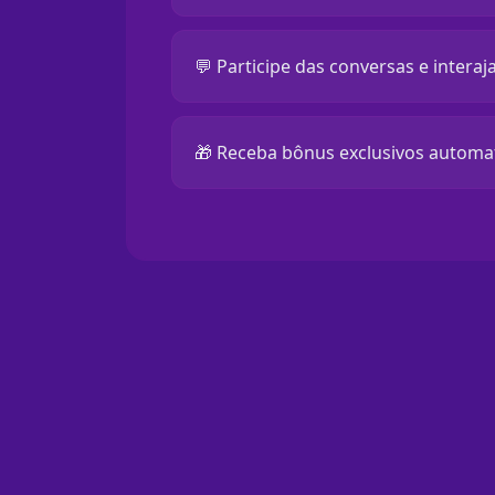
💬 Participe das conversas e interaj
🎁 Receba bônus exclusivos autom