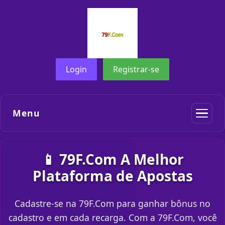
Login
Registrar-se
Menu
📱 79F.Com A Melhor
Plataforma de Apostas
Cadastre-se na 79F.Com para ganhar bônus no
cadastro e em cada recarga. Com a 79F.Com, você