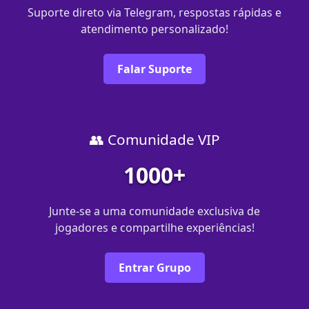
Suporte direto via Telegram, respostas rápidas e
atendimento personalizado!
Falar Suporte
👥 Comunidade VIP
1000+
Junte-se a uma comunidade exclusiva de
jogadores e compartilhe experiências!
Entrar Grupo