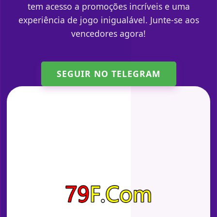
tem acesso a promoções incríveis e uma
experiência de jogo inigualável. Junte-se aos
vencedores agora!
SEGUIR NO TELEGRAM