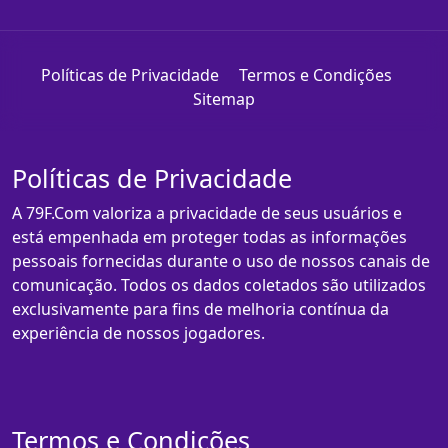
Políticas de Privacidade
Termos e Condições
Sitemap
Políticas de Privacidade
A 79F.Com valoriza a privacidade de seus usuários e
está empenhada em proteger todas as informações
pessoais fornecidas durante o uso de nossos canais de
comunicação. Todos os dados coletados são utilizados
exclusivamente para fins de melhoria contínua da
experiência de nossos jogadores.
Termos e Condições