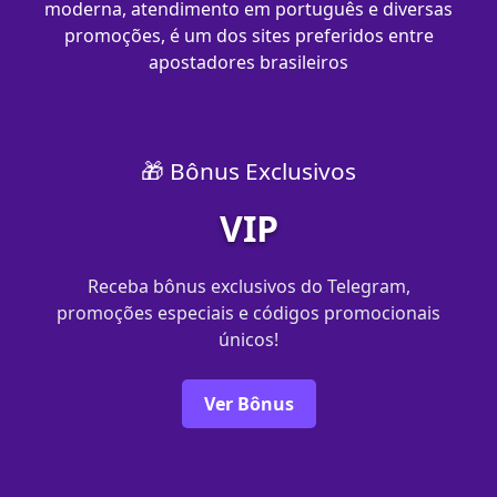
moderna, atendimento em português e diversas
promoções, é um dos sites preferidos entre
apostadores brasileiros
🎁 Bônus Exclusivos
VIP
Receba bônus exclusivos do Telegram,
promoções especiais e códigos promocionais
únicos!
Ver Bônus