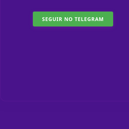
SEGUIR NO TELEGRAM