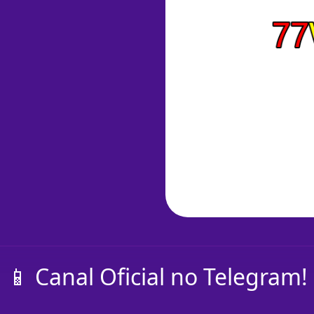
📱 Canal Oficial no Telegram!