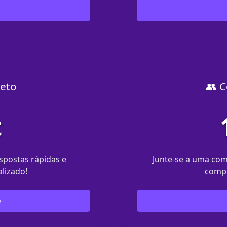
reto
👥 
t
espostas rápidas e
Junte-se a uma com
lizado!
compa
e