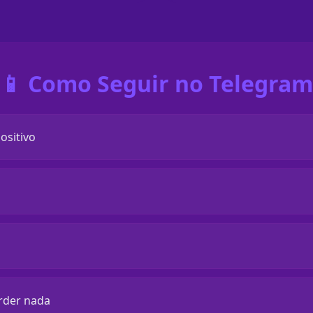
📱 Como Seguir no Telegram
ositivo
erder nada