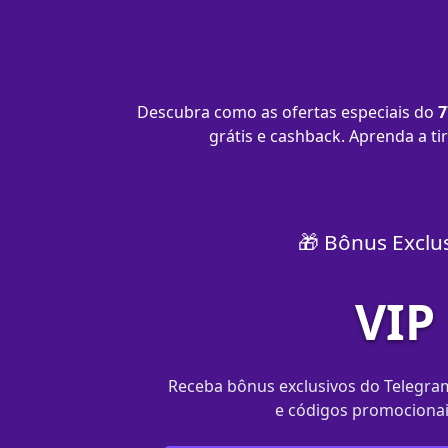
Descubra como as ofertas especiais do
7
grátis e cashback. Aprenda a t
🎁 Bônus Exclu
VIP
Receba bônus exclusivos do Telegra
e códigos promocionai