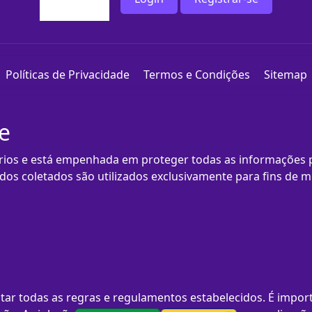
Políticas de Privacidade
Termos e Condições
Sitemap
de
ários e está empenhada em proteger todas as informações 
os coletados são utilizados exclusivamente para fins de m
r todas as regras e regulamentos estabelecidos. É import