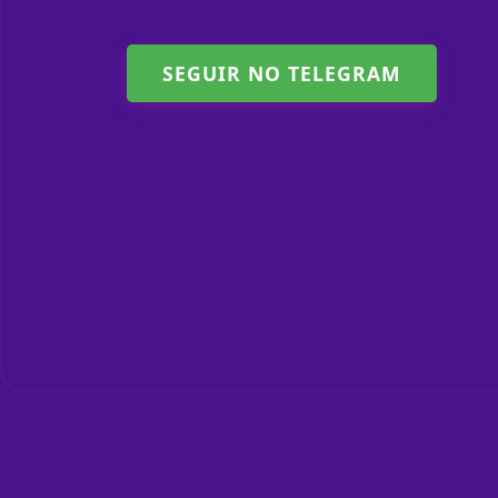
SEGUIR NO TELEGRAM