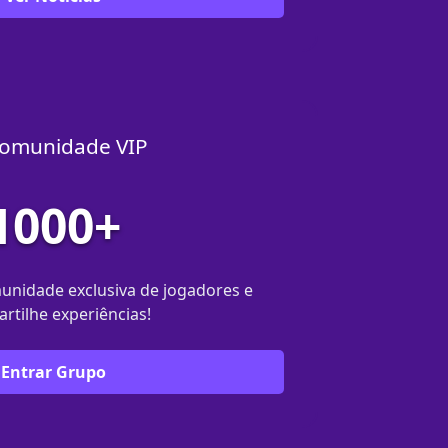
Comunidade VIP
1000+
unidade exclusiva de jogadores e
rtilhe experiências!
Entrar Grupo