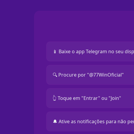
📱 Baixe o app Telegram no seu disp
🔍 Procure por "@77WinOficial"
👆 Toque em "Entrar" ou "Join"
🔔 Ative as notificações para não p