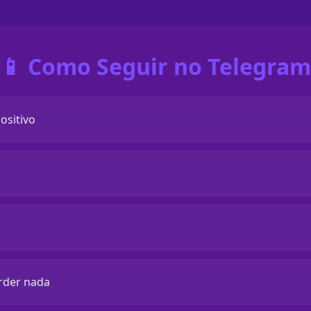
📱 Como Seguir no Telegram
ositivo
erder nada