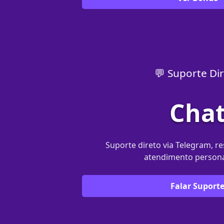
💬 Suporte Di
Cha
Suporte direto via Telegram, r
atendimento persona
Falar Suport