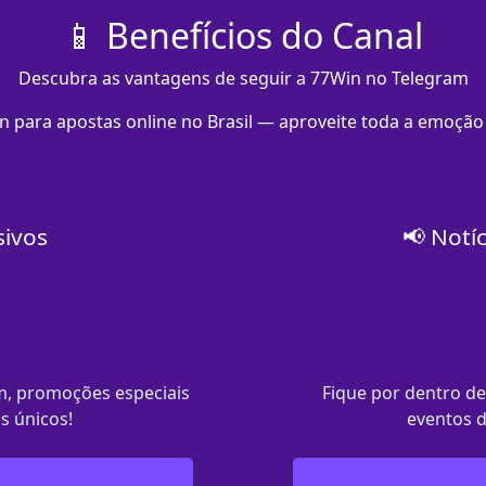
📱 Benefícios do Canal
Descubra as vantagens de seguir a 77Win no Telegram
n para apostas online no Brasil — aproveite toda a emoção a
sivos
📢 Notí
m, promoções especiais
Fique por dentro d
s únicos!
eventos d