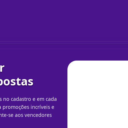
r
postas
s no cadastro e em cada
a promoções incríveis e
unte-se aos vencedores