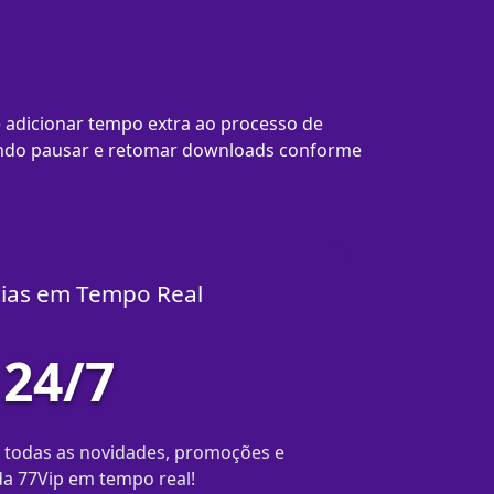
e adicionar tempo extra ao processo de
indo pausar e retomar downloads conforme
cias em Tempo Real
24/7
e todas as novidades, promoções e
da 77Vip em tempo real!