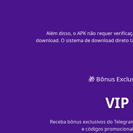
Além disso, o APK não requer verifica
download. O sistema de download direto 
🎁 Bônus Exclu
VIP
Receba bônus exclusivos do Telegra
e códigos promocionai