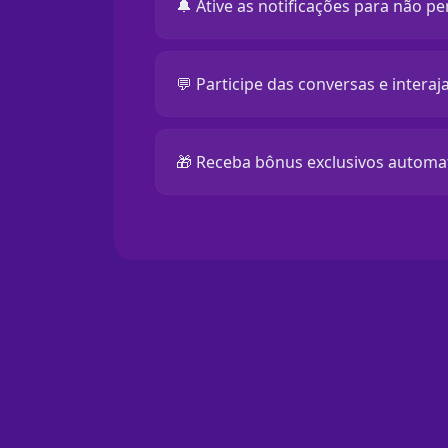
🔔 Ative as notificações para não p
💬 Participe das conversas e interaj
🎁 Receba bônus exclusivos autom