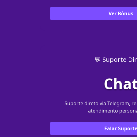
Ver Bônus
💬 Suporte Di
Cha
Suporte direto via Telegram, r
atendimento persona
Falar Suport