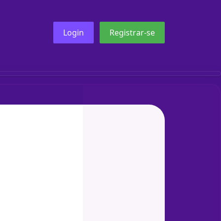
Login
Registrar-se