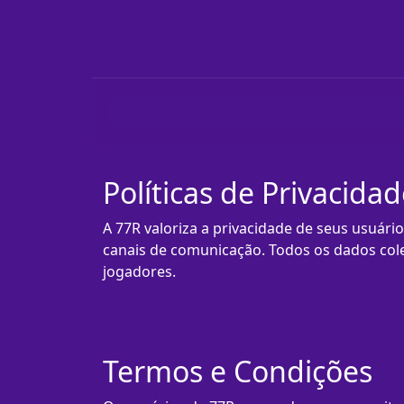
Políticas de Privacida
A 77R valoriza a privacidade de seus usuár
canais de comunicação. Todos os dados cole
jogadores.
Termos e Condições