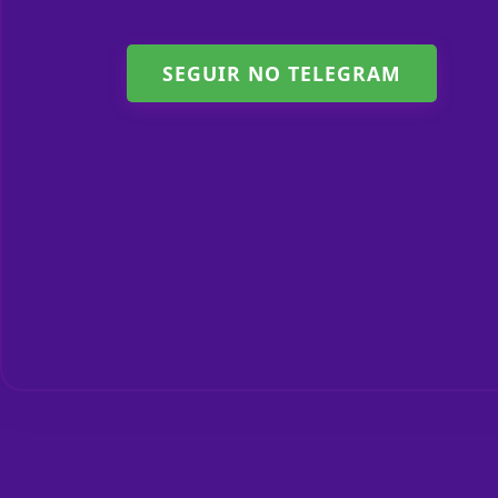
SEGUIR NO TELEGRAM