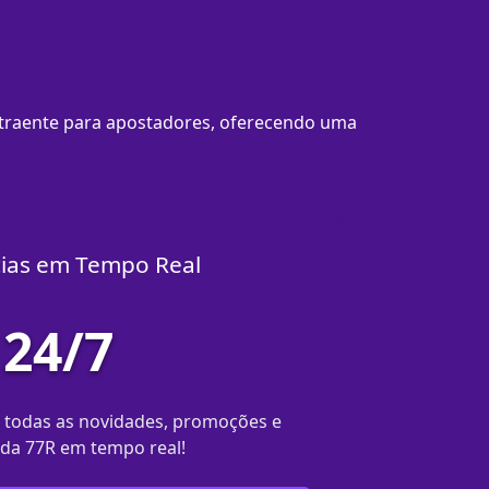
traente para apostadores, oferecendo uma
cias em Tempo Real
24/7
e todas as novidades, promoções e
 da 77R em tempo real!