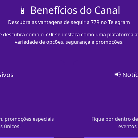
📱 Benefícios do Canal
Descubra as vantagens de seguir a 77R no Telegram
s e descubra como o
77R
se destaca como uma plataforma a
variedade de opções, segurança e promoções.
sivos
📢 Notí
m, promoções especiais
Fique por dentro d
s únicos!
eventos