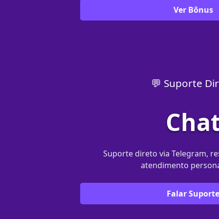
Ver Bônus
💬 Suporte Di
Cha
Suporte direto via Telegram, r
atendimento persona
Falar Suport