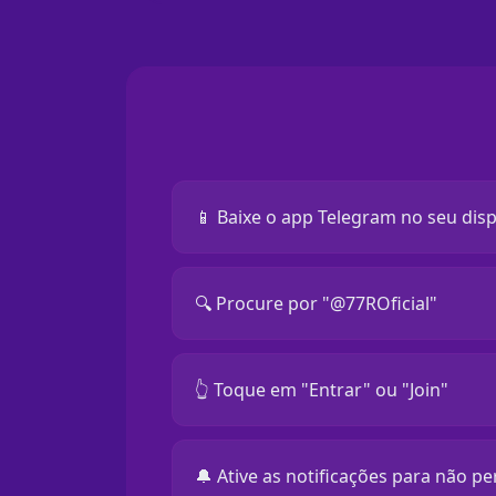
📱 Baixe o app Telegram no seu disp
🔍 Procure por "@77ROficial"
👆 Toque em "Entrar" ou "Join"
🔔 Ative as notificações para não p