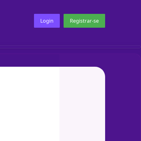
Login
Registrar-se