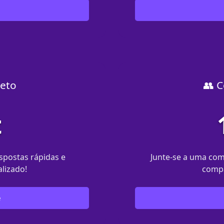
reto
👥 
t
espostas rápidas e
Junte-se a uma com
lizado!
compa
e