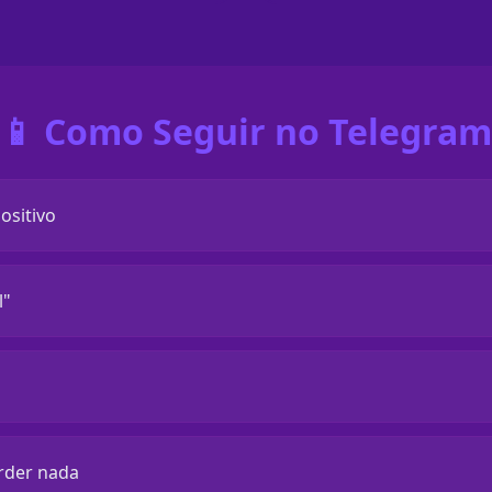
📱 Como Seguir no Telegram
ositivo
l"
erder nada