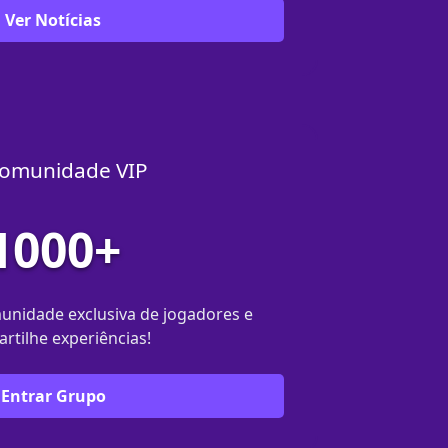
Ver Notícias
Comunidade VIP
1000+
unidade exclusiva de jogadores e
rtilhe experiências!
Entrar Grupo