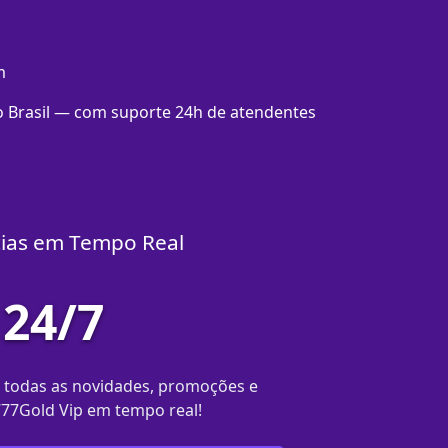
m
do Brasil — com suporte 24h de atendentes
cias em Tempo Real
24/7
e todas as novidades, promoções e
777Gold Vip em tempo real!