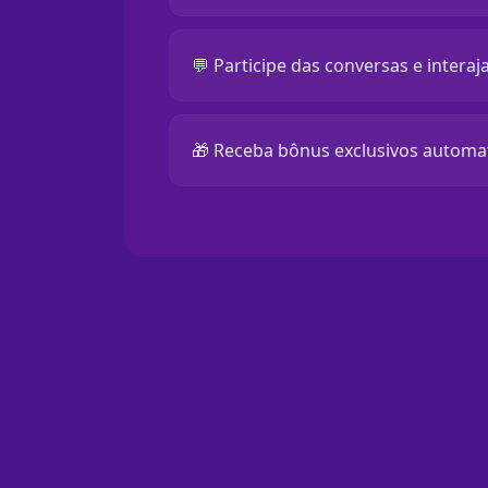
💬 Participe das conversas e interaj
🎁 Receba bônus exclusivos autom