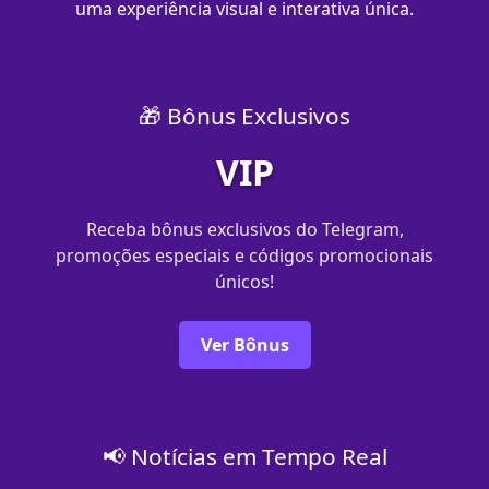
uma experiência visual e interativa única.
🎁 Bônus Exclusivos
VIP
Receba bônus exclusivos do Telegram,
promoções especiais e códigos promocionais
únicos!
Ver Bônus
📢 Notícias em Tempo Real