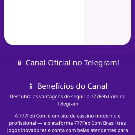
📱 Canal Oficial no Telegram!
📱 Benefícios do Canal
Descubra as vantagens de seguir a 777Feb.Com no
Telegram
A 777Feb.Com é um site de cassino moderno e
profissional — a plataforma 777Feb.Com Brasil traz
jogos inovadores e conta com belas atendentes para