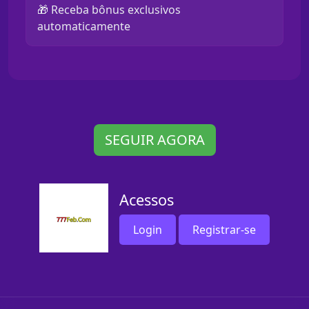
🎁 Receba bônus exclusivos
automaticamente
SEGUIR AGORA
Acessos
Login
Registrar-se