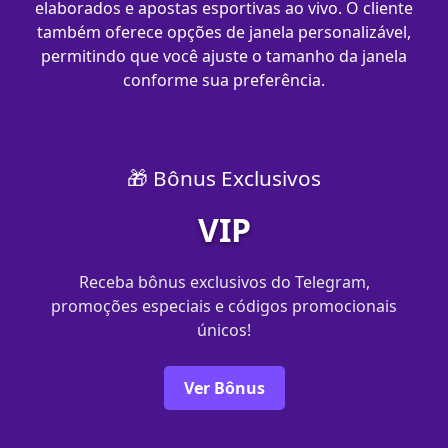
elaborados e apostas esportivas ao vivo. O cliente
também oferece opções de janela personalizável,
permitindo que você ajuste o tamanho da janela
conforme sua preferência.
🎁 Bônus Exclusivos
VIP
Receba bônus exclusivos do Telegram,
promoções especiais e códigos promocionais
únicos!
Ver Bônus