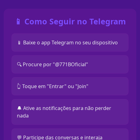
📱 Como Seguir no Telegram
📱 Baixe o app Telegram no seu dispositivo
🔍 Procure por "@771BOficial"
👆 Toque em "Entrar" ou "Join"
🔔 Ative as notificações para não perder
nada
💬 Participe das conversas e interaja