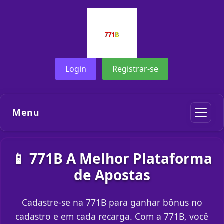
Login
Registrar-se
Menu
📱 771B A Melhor Plataforma
de Apostas
Cadastre-se na 771B para ganhar bônus no
cadastro e em cada recarga. Com a 771B, você