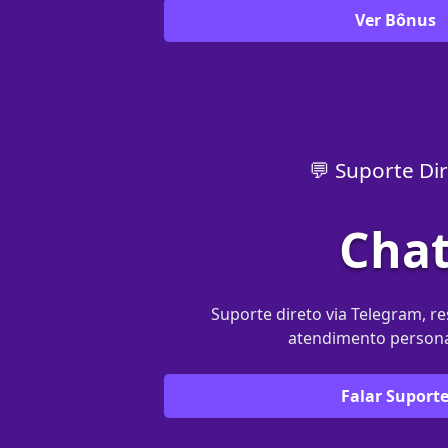
Ver Bônus
💬 Suporte Di
Cha
Suporte direto via Telegram, r
atendimento persona
Falar Suport