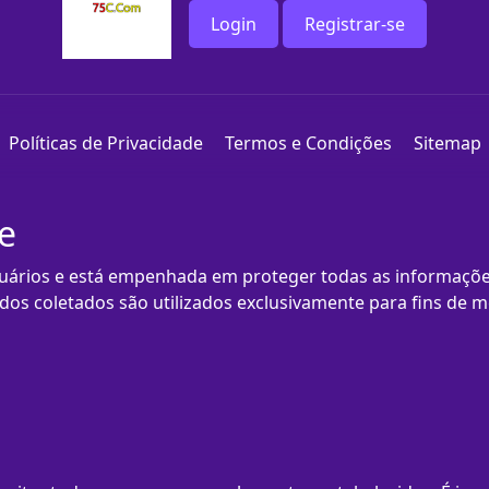
Login
Registrar-se
Políticas de Privacidade
Termos e Condições
Sitemap
de
suários e está empenhada em proteger todas as informaçõe
os coletados são utilizados exclusivamente para fins de m