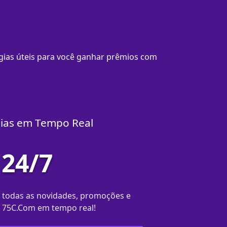
égias úteis para você ganhar prêmios com
cias em Tempo Real
24/7
e todas as novidades, promoções e
 75C.Com em tempo real!