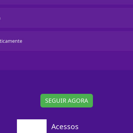
a
aticamente
SEGUIR AGORA
Acessos