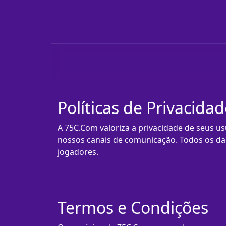
Políticas de Privacida
A 75C.Com valoriza a privacidade de seus u
nossos canais de comunicação. Todos os dad
jogadores.
Termos e Condições