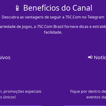
📱 Benefícios do Canal
Descubra as vantagens de seguir a 75C.Com no Telegram
riedade de jogos, a 75C.Com Brasil fornece dicas e estrat
facilidade.
sivos
📢 Notí
m, promoções especiais
Fique por dentro d
s únicos!
eventos da