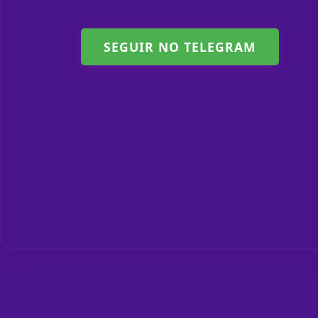
SEGUIR NO TELEGRAM