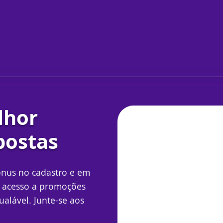
lhor
postas
ônus no cadastro e em
m acesso a promoções
ualável. Junte-se aos