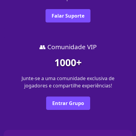
Falar Suporte
👥 Comunidade VIP
1000+
Junte-se a uma comunidade exclusiva de
jogadores e compartilhe experiências!
Entrar Grupo