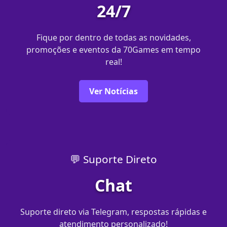
24/7
Fique por dentro de todas as novidades,
promoções e eventos da 70Games em tempo
real!
Ver Notícias
💬 Suporte Direto
Chat
Suporte direto via Telegram, respostas rápidas e
atendimento personalizado!