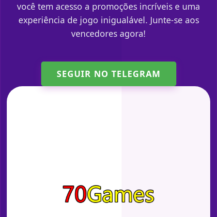
você tem acesso a promoções incríveis e uma
experiência de jogo inigualável. Junte-se aos
vencedores agora!
SEGUIR NO TELEGRAM