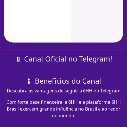
📱 Canal Oficial no Telegram!
📱 Benefícios do Canal
Descubra as vantagens de seguir a 6HH no Telegram
Com forte base financeira, a 6HH e a plataforma 6HH
Brasil exercem grande influência no Brasil e ao redor
do mundo.