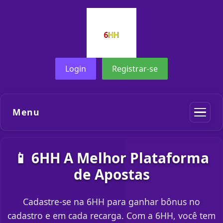
Login
Registrar-se
Menu
📱 6HH A Melhor Plataforma
de Apostas
Cadastre-se na 6HH para ganhar bônus no
cadastro e em cada recarga. Com a 6HH, você tem