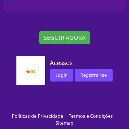
SEGUIR AGORA
Acessos
Login
Registrar-se
Políticas de Privacidade
Termos e Condições
Sitemap