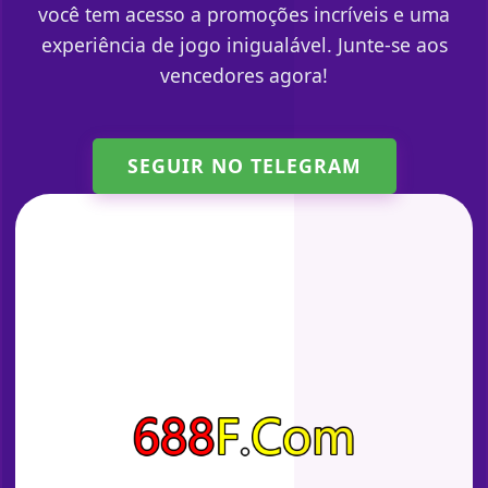
você tem acesso a promoções incríveis e uma
experiência de jogo inigualável. Junte-se aos
vencedores agora!
SEGUIR NO TELEGRAM