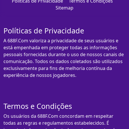
Políticas de Privacidade
Termos e Condições
Sitemap
Políticas de Privacidade
A 688F.Com valoriza a privacidade de seus usuários e
está empenhada em proteger todas as informações
pessoais fornecidas durante o uso de nossos canais de
comunicação. Todos os dados coletados são utilizados
exclusivamente para fins de melhoria contínua da
experiência de nossos jogadores.
Termos e Condições
Os usuários da 688F.Com concordam em respeitar
todas as regras e regulamentos estabelecidos. É