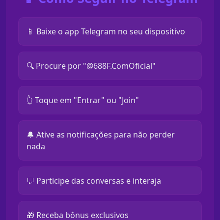
📱 Baixe o app Telegram no seu dispositivo
🔍 Procure por "@688F.ComOficial"
👆 Toque em "Entrar" ou "Join"
🔔 Ative as notificações para não perder
nada
💬 Participe das conversas e interaja
🎁 Receba bônus exclusivos