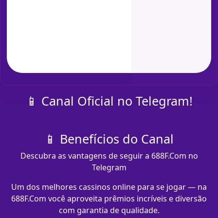
📱 Canal Oficial no Telegram!
📱 Benefícios do Canal
Descubra as vantagens de seguir a 688F.Com no
Telegram
Um dos melhores cassinos online para se jogar — na
688F.Com você aproveita prêmios incríveis e diversão
com garantia de qualidade.