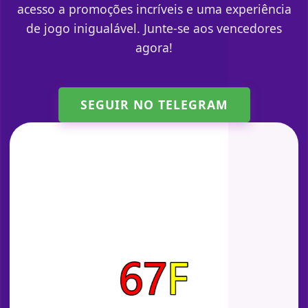
acesso a promoções incríveis e uma experiência
de jogo inigualável. Junte-se aos vencedores
agora!
SEGUIR NO TELEGRAM