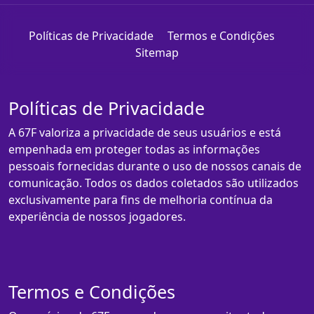
Políticas de Privacidade
Termos e Condições
Sitemap
Políticas de Privacidade
A 67F valoriza a privacidade de seus usuários e está
empenhada em proteger todas as informações
pessoais fornecidas durante o uso de nossos canais de
comunicação. Todos os dados coletados são utilizados
exclusivamente para fins de melhoria contínua da
experiência de nossos jogadores.
Termos e Condições