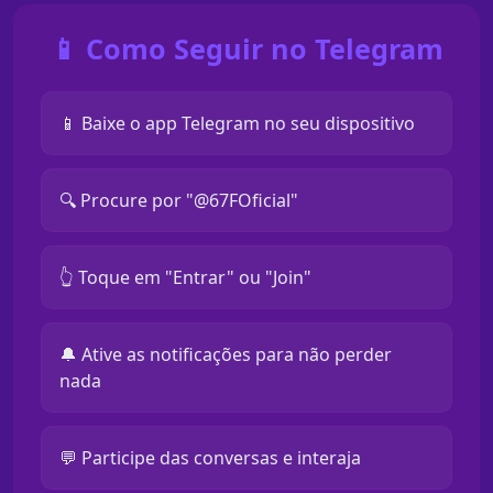
📱 Como Seguir no Telegram
📱 Baixe o app Telegram no seu dispositivo
🔍 Procure por "@67FOficial"
👆 Toque em "Entrar" ou "Join"
🔔 Ative as notificações para não perder
nada
💬 Participe das conversas e interaja