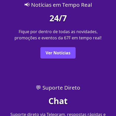
📢 Notícias em Tempo Real
24/7
Fique por dentro de todas as novidades,
promoções e eventos da 67F em tempo real!
Ver Notícias
💬 Suporte Direto
Chat
Suporte direto via Telegram, respostas rápidas e