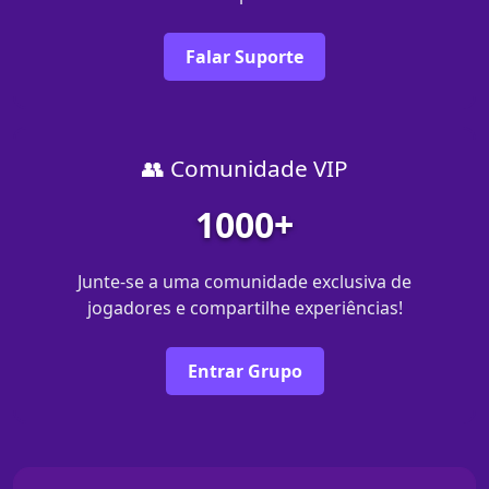
Falar Suporte
👥 Comunidade VIP
1000+
Junte-se a uma comunidade exclusiva de
jogadores e compartilhe experiências!
Entrar Grupo