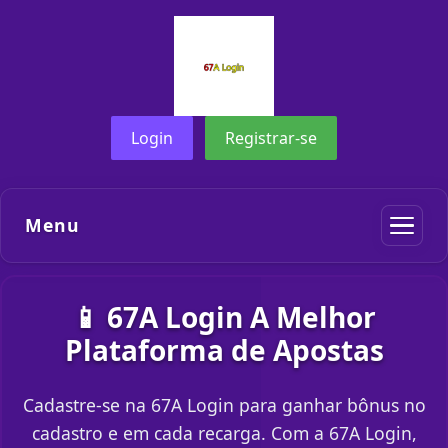
Login
Registrar-se
Menu
📱 67A Login A Melhor
Plataforma de Apostas
Cadastre-se na 67A Login para ganhar bônus no
cadastro e em cada recarga. Com a 67A Login,