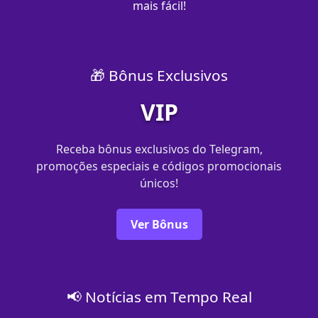
mais fácil!
🎁 Bônus Exclusivos
VIP
Receba bônus exclusivos do Telegram,
promoções especiais e códigos promocionais
únicos!
Ver Bônus
📢 Notícias em Tempo Real