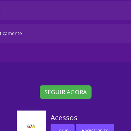
a
aticamente
SEGUIR AGORA
Acessos
Login
Registrar-se