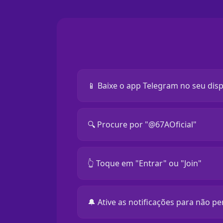
📱 Baixe o app Telegram no seu disp
🔍 Procure por "@67AOficial"
👆 Toque em "Entrar" ou "Join"
🔔 Ative as notificações para não p