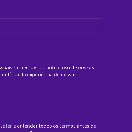
ssoais fornecidas durante o uso de nossos
 contínua da experiência de nossos
te ler e entender todos os termos antes de