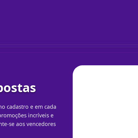
postas
no cadastro e em cada
promoções incríveis e
unte-se aos vencedores