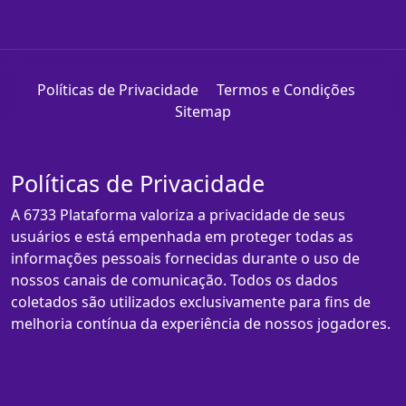
Políticas de Privacidade
Termos e Condições
Sitemap
Políticas de Privacidade
A 6733 Plataforma valoriza a privacidade de seus
usuários e está empenhada em proteger todas as
informações pessoais fornecidas durante o uso de
nossos canais de comunicação. Todos os dados
coletados são utilizados exclusivamente para fins de
melhoria contínua da experiência de nossos jogadores.