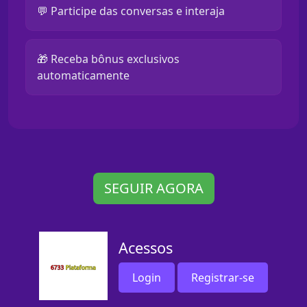
💬 Participe das conversas e interaja
🎁 Receba bônus exclusivos
automaticamente
SEGUIR AGORA
Acessos
Login
Registrar-se