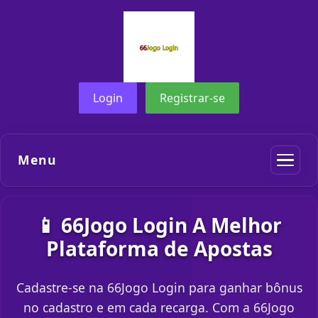
Login
Registrar-se
Menu
📱 66Jogo Login A Melhor
Plataforma de Apostas
Cadastre-se na 66Jogo Login para ganhar bônus
no cadastro e em cada recarga. Com a 66Jogo