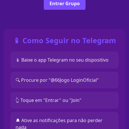
Entrar Grupo
📱 Como Seguir no Telegram
📱 Baixe o app Telegram no seu dispositivo
🔍 Procure por "@66Jogo LoginOficial"
👆 Toque em "Entrar" ou "Join"
🔔 Ative as notificações para não perder
nada