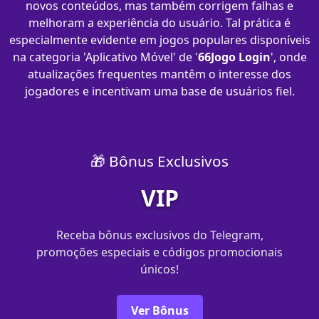
novos conteúdos, mas também corrigem falhas e
melhoram a experiência do usuário. Tal prática é
especialmente evidente em jogos populares disponíveis
na categoria 'Aplicativo Móvel' de '
66Jogo Login
', onde
atualizações frequentes mantêm o interesse dos
jogadores e incentivam uma base de usuários fiel.
🎁 Bônus Exclusivos
VIP
Receba bônus exclusivos do Telegram,
promoções especiais e códigos promocionais
únicos!
Ver Bônus