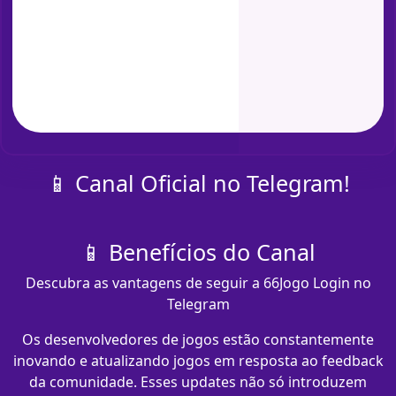
📱 Canal Oficial no Telegram!
📱 Benefícios do Canal
Descubra as vantagens de seguir a 66Jogo Login no
Telegram
Os desenvolvedores de jogos estão constantemente
inovando e atualizando jogos em resposta ao feedback
da comunidade. Esses updates não só introduzem