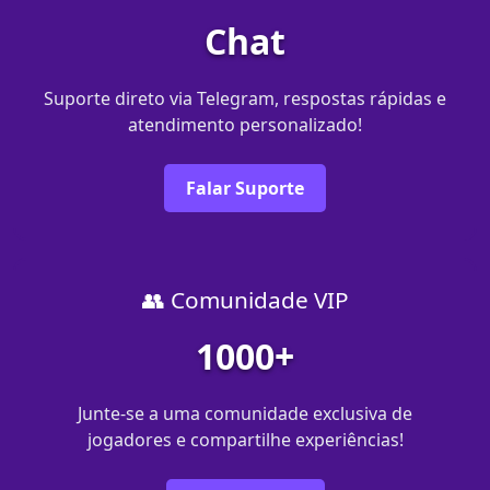
Chat
Suporte direto via Telegram, respostas rápidas e
atendimento personalizado!
Falar Suporte
👥 Comunidade VIP
1000+
Junte-se a uma comunidade exclusiva de
jogadores e compartilhe experiências!