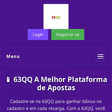
Login
Registrar-se
Menu
📱 63QQ A Melhor Plataforma
de Apostas
Cadastre-se na 63QQ para ganhar bônus no
cadastro e em cada recarga. Com a 63QQ, você