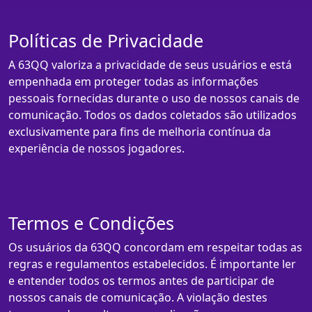
Políticas de Privacidade
A 63QQ valoriza a privacidade de seus usuários e está
empenhada em proteger todas as informações
pessoais fornecidas durante o uso de nossos canais de
comunicação. Todos os dados coletados são utilizados
exclusivamente para fins de melhoria contínua da
experiência de nossos jogadores.
Termos e Condições
Os usuários da 63QQ concordam em respeitar todas as
regras e regulamentos estabelecidos. É importante ler
e entender todos os termos antes de participar de
nossos canais de comunicação. A violação destes