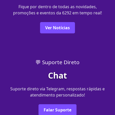
Fique por dentro de todas as novidades,
promoções e eventos da 6292 em tempo real!
Ver Notícias
💬 Suporte Direto
Chat
Suporte direto via Telegram, respostas rápidas e
atendimento personalizado!
Falar Suporte