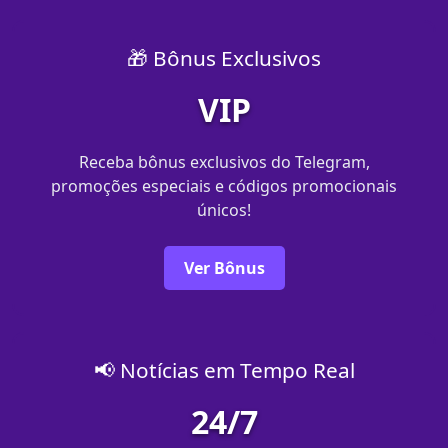
🎁 Bônus Exclusivos
VIP
Receba bônus exclusivos do Telegram,
promoções especiais e códigos promocionais
únicos!
Ver Bônus
📢 Notícias em Tempo Real
24/7