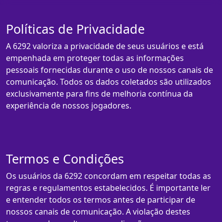
Políticas de Privacidade
A 6292 valoriza a privacidade de seus usuários e está
empenhada em proteger todas as informações
pessoais fornecidas durante o uso de nossos canais de
comunicação. Todos os dados coletados são utilizados
exclusivamente para fins de melhoria contínua da
experiência de nossos jogadores.
Termos e Condições
Os usuários da 6292 concordam em respeitar todas as
regras e regulamentos estabelecidos. É importante ler
e entender todos os termos antes de participar de
nossos canais de comunicação. A violação destes