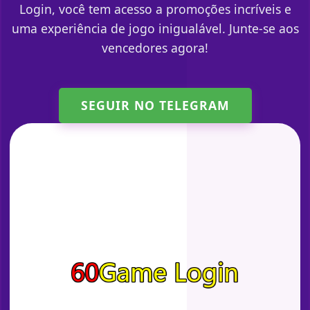
Login, você tem acesso a promoções incríveis e
uma experiência de jogo inigualável. Junte-se aos
vencedores agora!
SEGUIR NO TELEGRAM