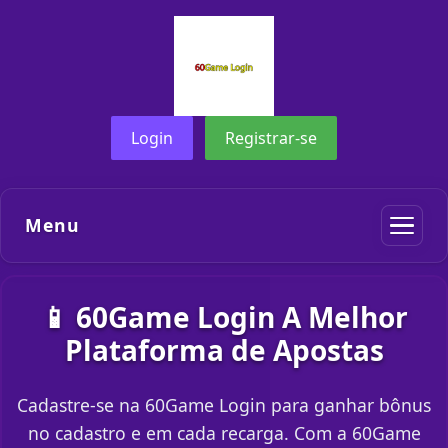
Login
Registrar-se
Menu
📱 60Game Login A Melhor
Plataforma de Apostas
Cadastre-se na 60Game Login para ganhar bônus
no cadastro e em cada recarga. Com a 60Game