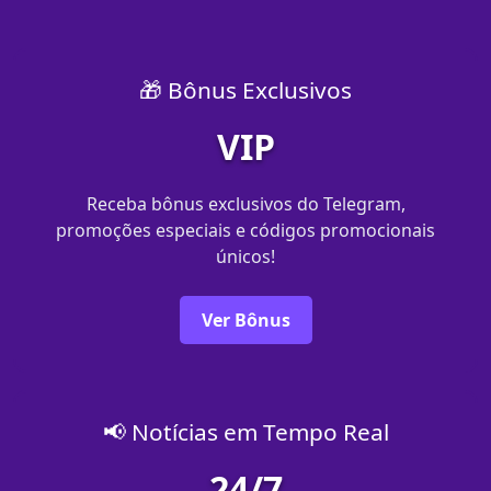
🎁 Bônus Exclusivos
VIP
Receba bônus exclusivos do Telegram,
promoções especiais e códigos promocionais
únicos!
Ver Bônus
📢 Notícias em Tempo Real
24/7