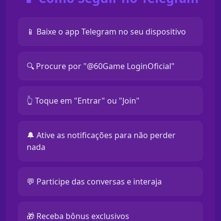
📱 Baixe o app Telegram no seu dispositivo
🔍 Procure por "@60Game LoginOficial"
👆 Toque em "Entrar" ou "Join"
🔔 Ative as notificações para não perder
nada
💬 Participe das conversas e interaja
🎁 Receba bônus exclusivos