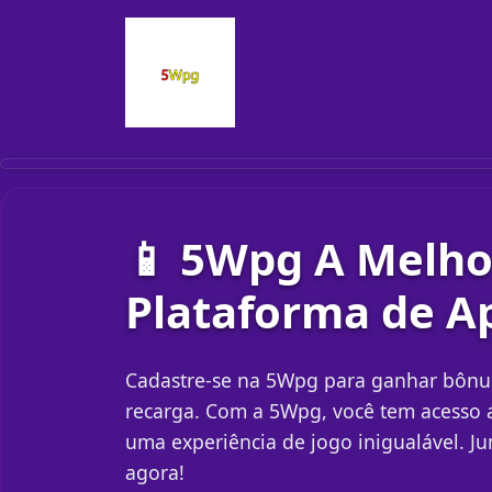
📱 5Wpg A Melho
Plataforma de A
Cadastre-se na 5Wpg para ganhar bônu
recarga. Com a 5Wpg, você tem acesso a
uma experiência de jogo inigualável. J
agora!