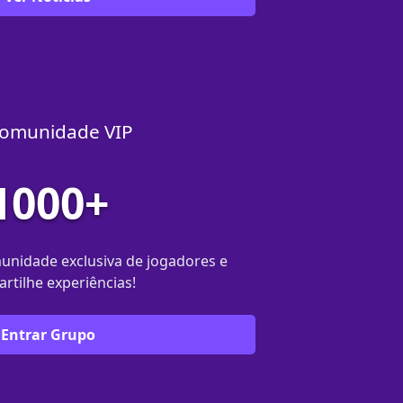
Comunidade VIP
1000+
unidade exclusiva de jogadores e
rtilhe experiências!
Entrar Grupo