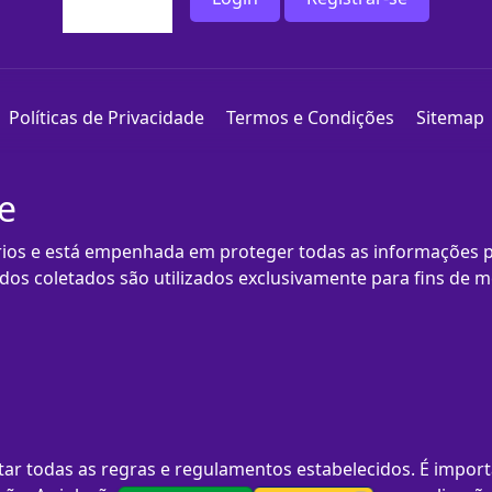
Políticas de Privacidade
Termos e Condições
Sitemap
de
ários e está empenhada em proteger todas as informações p
os coletados são utilizados exclusivamente para fins de m
r todas as regras e regulamentos estabelecidos. É importa