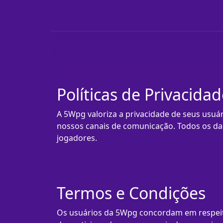
Políticas de Privacida
A 5Wpg valoriza a privacidade de seus usu
nossos canais de comunicação. Todos os dad
jogadores.
Termos e Condições
Os usuários da 5Wpg concordam em respeita