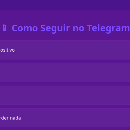
📱 Como Seguir no Telegram
ositivo
erder nada