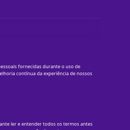
essoais fornecidas durante o uso de
elhoria contínua da experiência de nossos
nte ler e entender todos os termos antes