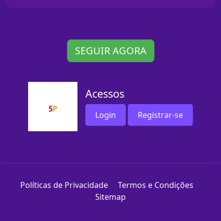
SEGUIR AGORA
Acessos
Login
Registrar-se
Políticas de Privacidade
Termos e Condições
Sitemap