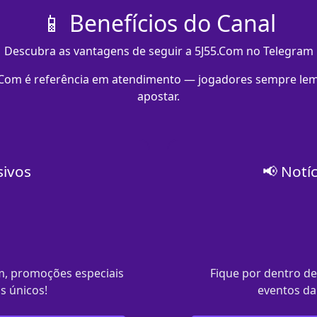
📱 Benefícios do Canal
Descubra as vantagens de seguir a 5J55.Com no Telegram
55.Com é referência em atendimento — jogadores sempre l
apostar.
sivos
📢 Notí
m, promoções especiais
Fique por dentro d
s únicos!
eventos da