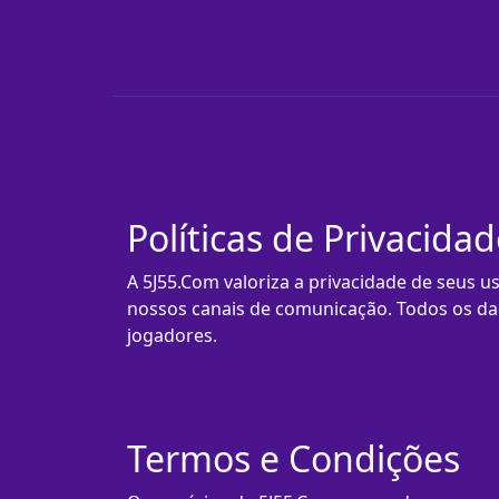
Políticas de Privacida
A 5J55.Com valoriza a privacidade de seus 
nossos canais de comunicação. Todos os dad
jogadores.
Termos e Condições