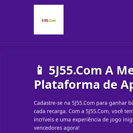
📱 5J55.Com A M
Plataforma de A
Cadastre-se na 5J55.Com para ganhar b
cada recarga. Com a 5J55.Com, você te
incríveis e uma experiência de jogo inig
vencedores agora!