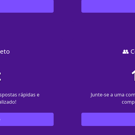
reto
👥 
t
espostas rápidas e
Junte-se a uma com
lizado!
compa
e