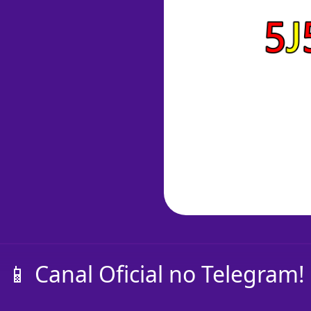
📱 Canal Oficial no Telegram!