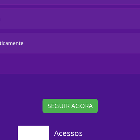
a
aticamente
SEGUIR AGORA
Acessos