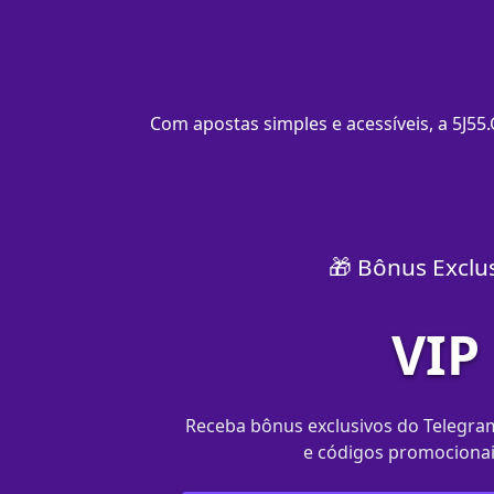
Com apostas simples e acessíveis, a 5J
🎁 Bônus Exclu
VIP
Receba bônus exclusivos do Telegra
e códigos promocionai