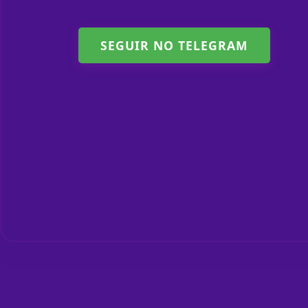
SEGUIR NO TELEGRAM