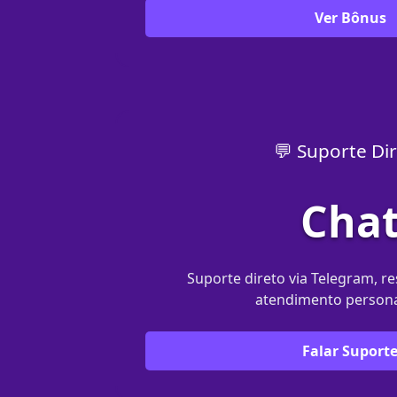
Ver Bônus
💬 Suporte Di
Cha
Suporte direto via Telegram, r
atendimento persona
Falar Suport