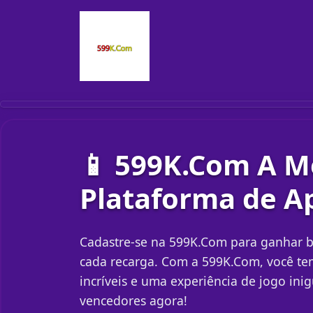
📱 599K.Com A M
Plataforma de A
Cadastre-se na 599K.Com para ganhar 
cada recarga. Com a 599K.Com, você t
incríveis e uma experiência de jogo inig
vencedores agora!