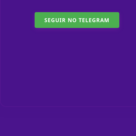
SEGUIR NO TELEGRAM