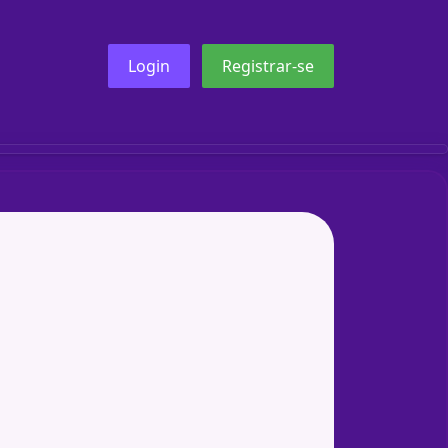
Login
Registrar-se