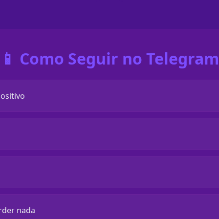
📱 Como Seguir no Telegram
ositivo
erder nada