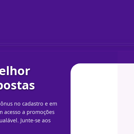
elhor
postas
bônus no cadastro e em
em acesso a promoções
ualável. Junte-se aos