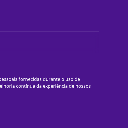
pessoais fornecidas durante o uso de
elhoria contínua da experiência de nossos