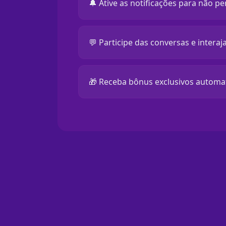
🔔 Ative as notificações para não p
💬 Participe das conversas e interaj
🎁 Receba bônus exclusivos autom