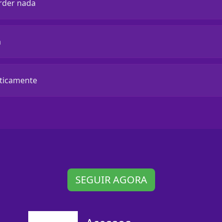
erder nada
a
aticamente
SEGUIR AGORA