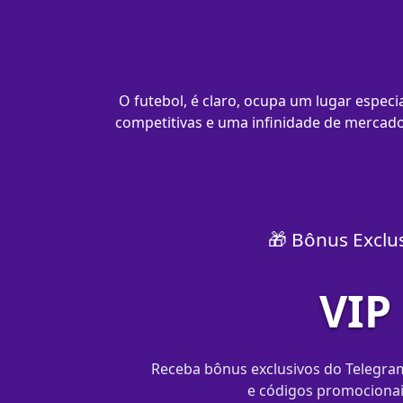
O futebol, é claro, ocupa um lugar especi
competitivas e uma infinidade de mercado
🎁 Bônus Exclu
VIP
Receba bônus exclusivos do Telegra
e códigos promocionai