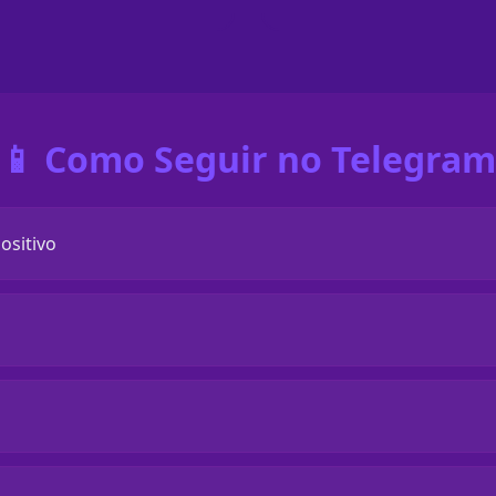
📱 Como Seguir no Telegram
ositivo