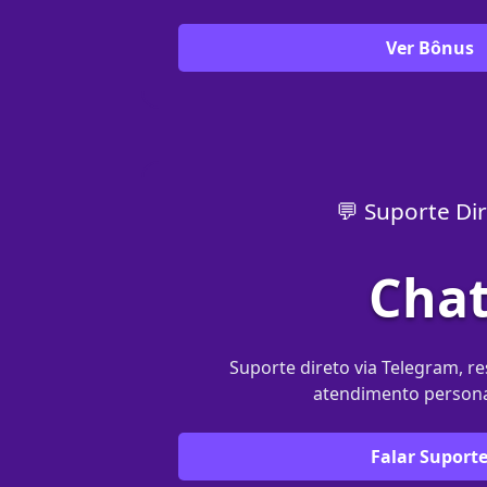
Ver Bônus
💬 Suporte Di
Cha
Suporte direto via Telegram, r
atendimento persona
Falar Suport