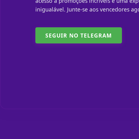
acesso a promoções incríveis e uma exp
inigualável. Junte-se aos vencedores ag
SEGUIR NO TELEGRAM