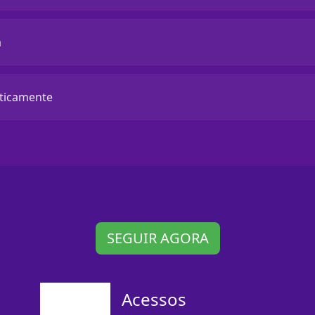
a
aticamente
SEGUIR AGORA
Acessos