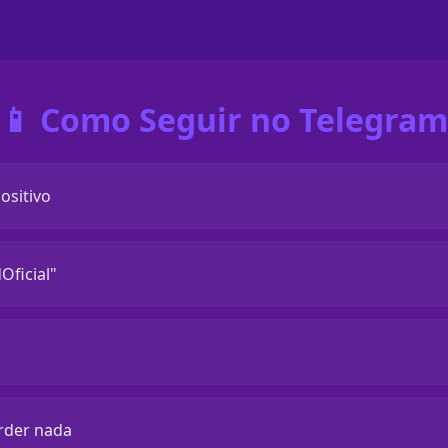
📱 Como Seguir no Telegram
ositivo
ficial"
erder nada