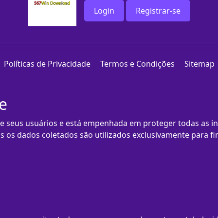
Login
Registrar-se
Políticas de Privacidade
Termos e Condições
Sitemap
de
de seus usuários e está empenhada em proteger todas as i
 os dados coletados são utilizados exclusivamente para fi