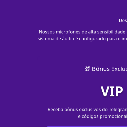
Des
Nossos microfones de alta sensibilidad
sistema de áudio é configurado para elim
🎁 Bônus Exclu
VIP
Receba bônus exclusivos do Telegra
e códigos promocionai