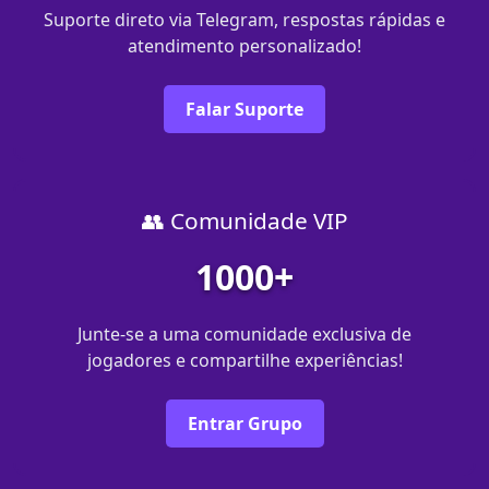
Suporte direto via Telegram, respostas rápidas e
atendimento personalizado!
Falar Suporte
👥 Comunidade VIP
1000+
Junte-se a uma comunidade exclusiva de
jogadores e compartilhe experiências!
Entrar Grupo