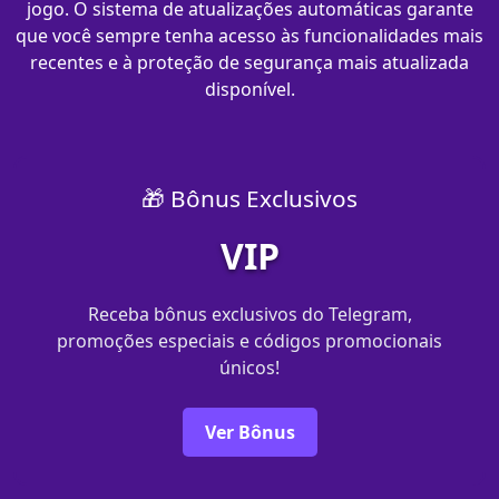
jogo. O sistema de atualizações automáticas garante
que você sempre tenha acesso às funcionalidades mais
recentes e à proteção de segurança mais atualizada
disponível.
🎁 Bônus Exclusivos
VIP
Receba bônus exclusivos do Telegram,
promoções especiais e códigos promocionais
únicos!
Ver Bônus