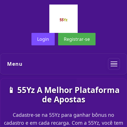
Login
Registrar-se
Menu
📱 55Yz A Melhor Plataforma
de Apostas
Cadastre-se na 55Yz para ganhar bônus no
cadastro e em cada recarga. Com a 55Yz, você tem