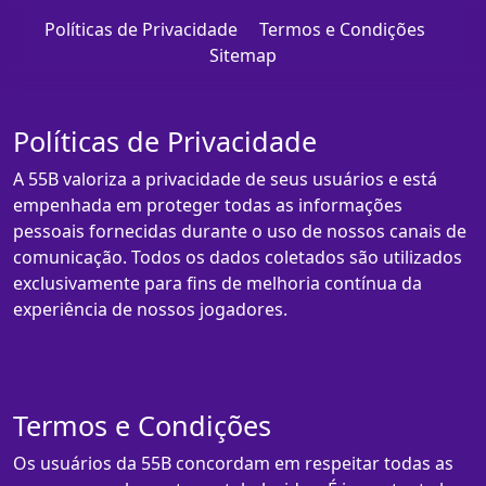
Políticas de Privacidade
Termos e Condições
Sitemap
Políticas de Privacidade
A 55B valoriza a privacidade de seus usuários e está
empenhada em proteger todas as informações
pessoais fornecidas durante o uso de nossos canais de
comunicação. Todos os dados coletados são utilizados
exclusivamente para fins de melhoria contínua da
experiência de nossos jogadores.
Termos e Condições
Os usuários da 55B concordam em respeitar todas as