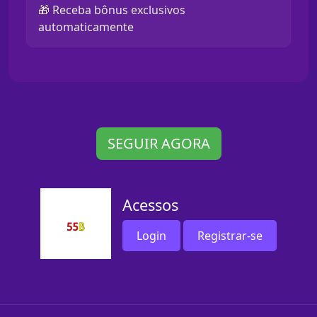
🎁 Receba bônus exclusivos
automaticamente
SEGUIR AGORA
Acessos
Login
Registrar-se