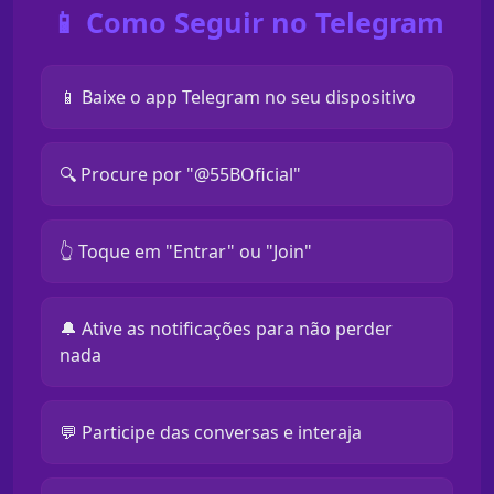
📱 Como Seguir no Telegram
📱 Baixe o app Telegram no seu dispositivo
🔍 Procure por "@55BOficial"
👆 Toque em "Entrar" ou "Join"
🔔 Ative as notificações para não perder
nada
💬 Participe das conversas e interaja