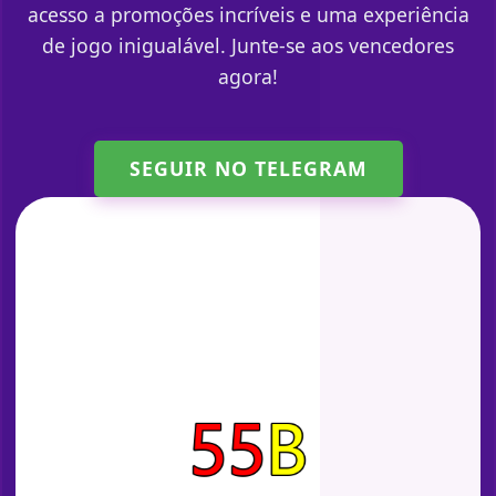
acesso a promoções incríveis e uma experiência
de jogo inigualável. Junte-se aos vencedores
agora!
SEGUIR NO TELEGRAM