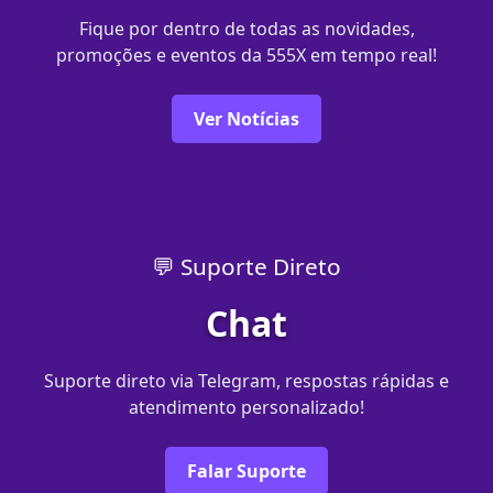
Fique por dentro de todas as novidades,
promoções e eventos da 555X em tempo real!
Ver Notícias
💬 Suporte Direto
Chat
Suporte direto via Telegram, respostas rápidas e
atendimento personalizado!
Falar Suporte