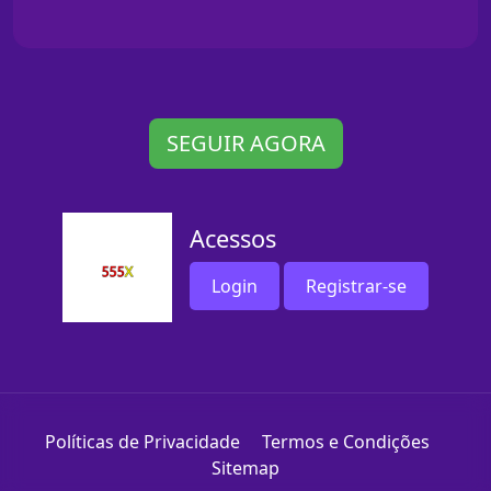
SEGUIR AGORA
Acessos
Login
Registrar-se
Políticas de Privacidade
Termos e Condições
Sitemap