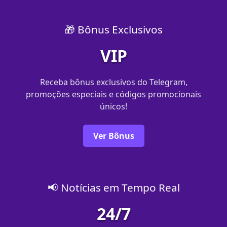
🎁 Bônus Exclusivos
VIP
Receba bônus exclusivos do Telegram,
promoções especiais e códigos promocionais
únicos!
Ver Bônus
📢 Notícias em Tempo Real
24/7