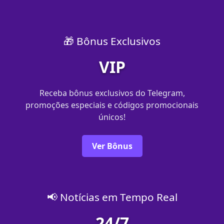
🎁 Bônus Exclusivos
VIP
Receba bônus exclusivos do Telegram,
promoções especiais e códigos promocionais
únicos!
Ver Bônus
📢 Notícias em Tempo Real
24/7