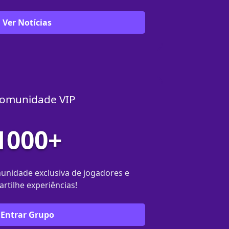
Ver Notícias
Comunidade VIP
1000+
unidade exclusiva de jogadores e
rtilhe experiências!
Entrar Grupo