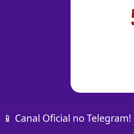
📱 Canal Oficial no Telegram!