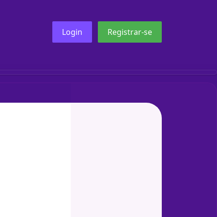
Login
Registrar-se