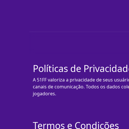
Políticas de Privacida
A 51FF valoriza a privacidade de seus usuá
canais de comunicação. Todos os dados cole
jogadores.
Termos e Condições