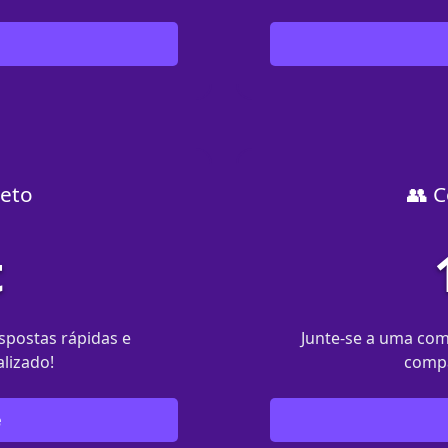
reto
👥 
t
espostas rápidas e
Junte-se a uma com
lizado!
compa
e