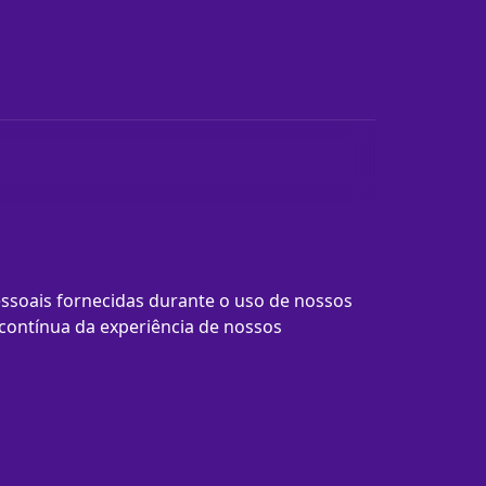
essoais fornecidas durante o uso de nossos
 contínua da experiência de nossos