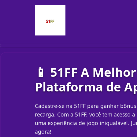
📱 51FF A Melhor
Plataforma de A
Cadastre-se na 51FF para ganhar bônus
recarga. Com a 51FF, você tem acesso a
uma experiência de jogo inigualável. J
agora!