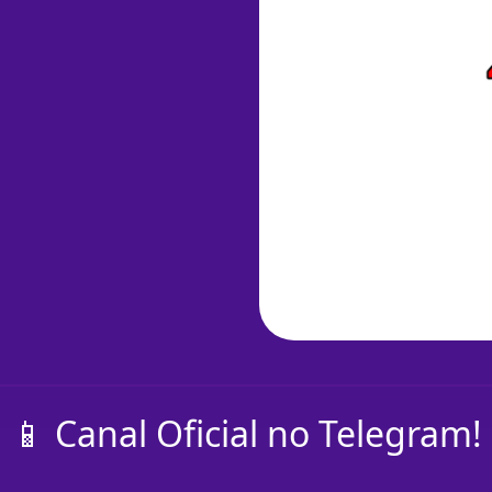
📱 Canal Oficial no Telegram!