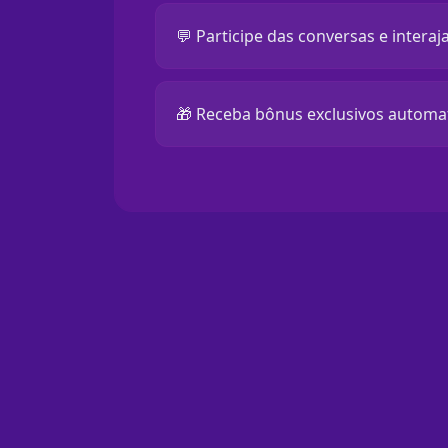
💬 Participe das conversas e interaj
🎁 Receba bônus exclusivos autom