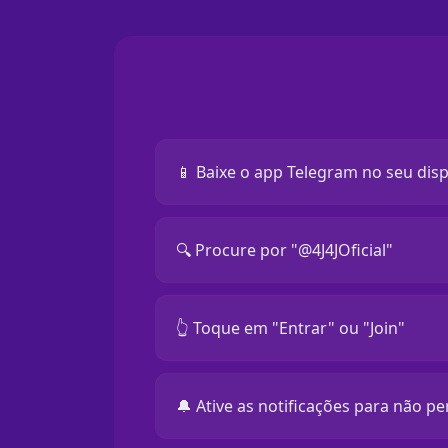
📱 Baixe o app Telegram no seu disp
🔍 Procure por "@4J4JOficial"
👆 Toque em "Entrar" ou "Join"
🔔 Ative as notificações para não p