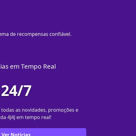
istema de recompensas confiável.
cias em Tempo Real
24/7
e todas as novidades, promoções e
da 4J4J em tempo real!
Ver Notícias