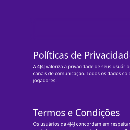
Políticas de Privacida
A 4J4J valoriza a privacidade de seus usuá
canais de comunicação. Todos os dados cole
jogadores.
Termos e Condições
Os usuários da 4J4J concordam em respeitar