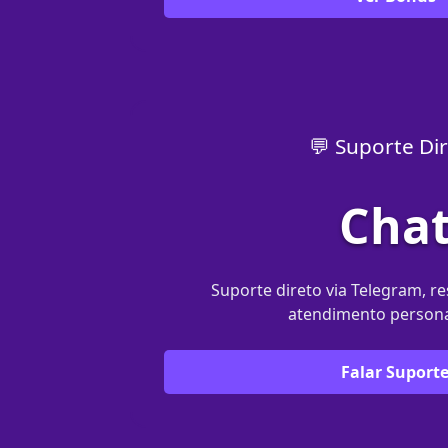
💬 Suporte Di
Cha
Suporte direto via Telegram, r
atendimento persona
Falar Suport