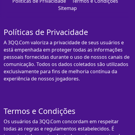
Políticas de Privacidade
Termos e Condições
Sitemap
Políticas de Privacidade
A 3QQ.Com valoriza a privacidade de seus usuários e
está empenhada em proteger todas as informações
pessoais fornecidas durante o uso de nossos canais de
comunicação. Todos os dados coletados são utilizados
exclusivamente para fins de melhoria contínua da
experiência de nossos jogadores.
Termos e Condições
Os usuários da 3QQ.Com concordam em respeitar
todas as regras e regulamentos estabelecidos. É