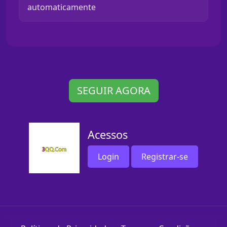
automaticamente
SEGUIR AGORA
Acessos
Login
Registrar-se