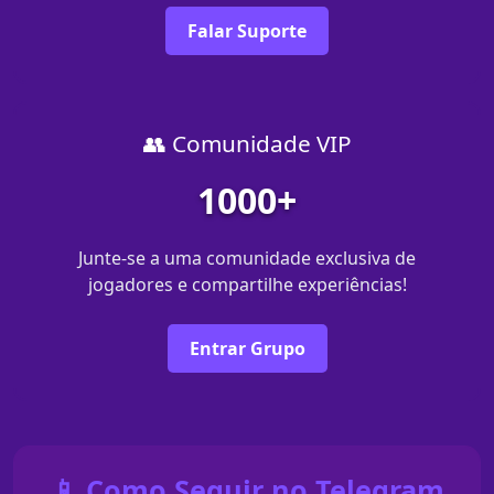
Falar Suporte
👥 Comunidade VIP
1000+
Junte-se a uma comunidade exclusiva de
jogadores e compartilhe experiências!
Entrar Grupo
📱 Como Seguir no Telegram