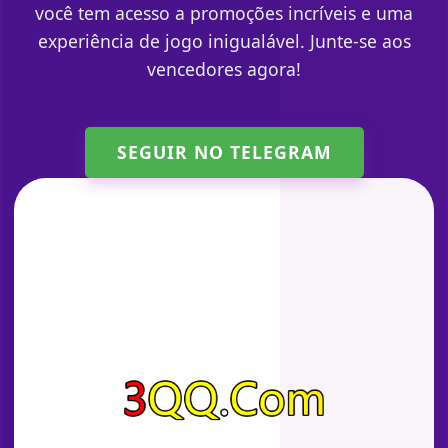
você tem acesso a promoções incríveis e uma
experiência de jogo inigualável. Junte-se aos
vencedores agora!
SEGUIR NO TELEGRAM