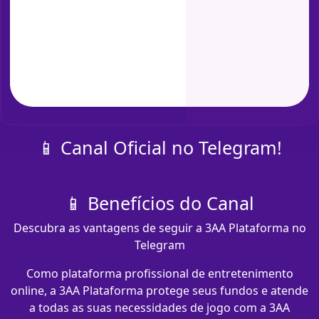
📱 Canal Oficial no Telegram!
📱 Benefícios do Canal
Descubra as vantagens de seguir a 3AA Plataforma no
Telegram
Como plataforma profissional de entretenimento
online, a 3AA Plataforma protege seus fundos e atende
a todas as suas necessidades de jogo com a 3AA