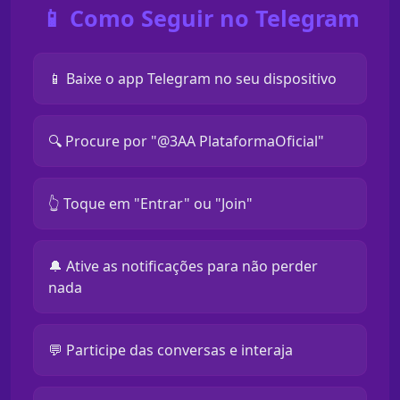
📱 Como Seguir no Telegram
📱 Baixe o app Telegram no seu dispositivo
🔍 Procure por "@3AA PlataformaOficial"
👆 Toque em "Entrar" ou "Join"
🔔 Ative as notificações para não perder
nada
💬 Participe das conversas e interaja