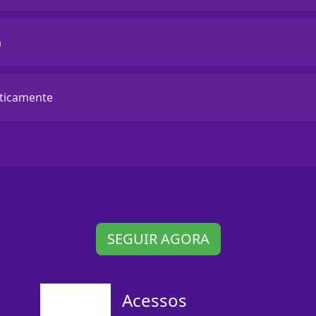
a
aticamente
SEGUIR AGORA
Acessos