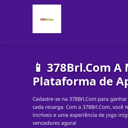
📱 378Brl.Com A
Plataforma de A
Cadastre-se na 378Brl.Com para ganhar
cada recarga. Com a 378Brl.Com, você 
incríveis e uma experiência de jogo inig
vencedores agora!