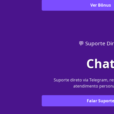
Ver Bônus
💬 Suporte Di
Cha
Suporte direto via Telegram, r
atendimento persona
Falar Suport