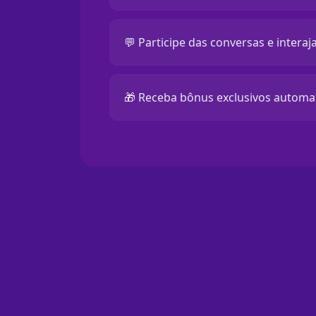
💬 Participe das conversas e interaj
🎁 Receba bônus exclusivos autom