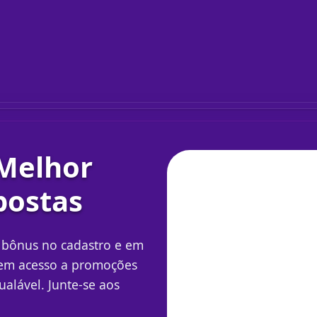
 Melhor
postas
 bônus no cadastro e em
tem acesso a promoções
ualável. Junte-se aos