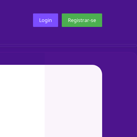
Login
Registrar-se