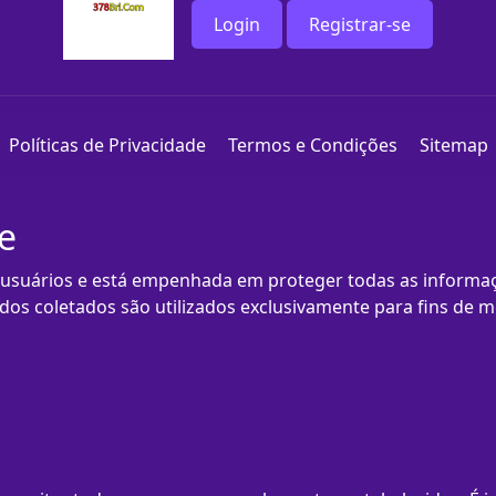
Login
Registrar-se
Políticas de Privacidade
Termos e Condições
Sitemap
de
s usuários e está empenhada em proteger todas as informa
os coletados são utilizados exclusivamente para fins de m