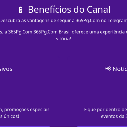
📱 Benefícios do Canal
Descubra as vantagens de seguir a 365Pg.Com no Telegra
, a 365Pg.Com 365Pg.Com Brasil oferece uma experiência de
vitória!
sivos
📢 Notí
m, promoções especiais
Fique por dentro d
s únicos!
eventos da 