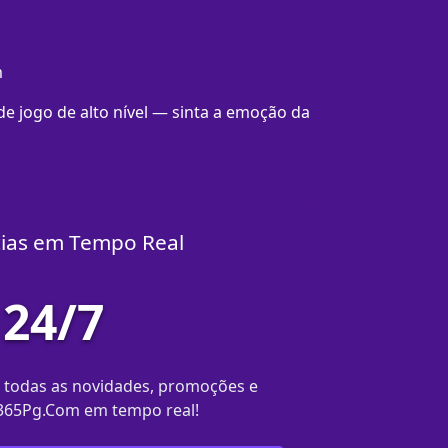
m
 jogo de alto nível — sinta a emoção da
cias em Tempo Real
24/7
e todas as novidades, promoções e
365Pg.Com em tempo real!