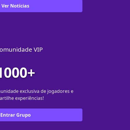
Ver Notícias
Comunidade VIP
1000+
unidade exclusiva de jogadores e
rtilhe experiências!
Entrar Grupo