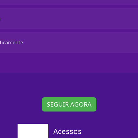
a
aticamente
SEGUIR AGORA
Acessos