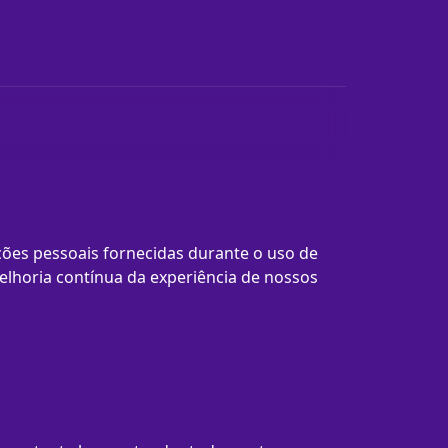
ões pessoais fornecidas durante o uso de
elhoria contínua da experiência de nossos