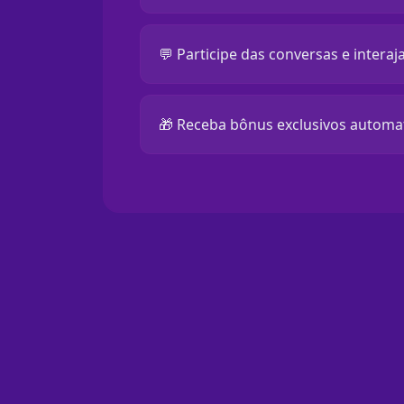
💬 Participe das conversas e interaj
🎁 Receba bônus exclusivos autom