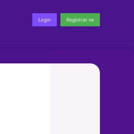
Login
Registrar-se