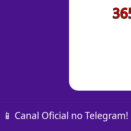
📱 Canal Oficial no Telegram!