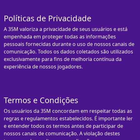
Políticas de Privacidade
A 35M valoriza a privacidade de seus usuários e está
empenhada em proteger todas as informações
pessoais fornecidas durante o uso de nossos canais de
comunicação. Todos os dados coletados são utilizados
exclusivamente para fins de melhoria contínua da
experiência de nossos jogadores.
Termos e Condições
Os usuários da 35M concordam em respeitar todas as
regras e regulamentos estabelecidos. É importante ler
e entender todos os termos antes de participar de
nossos canais de comunicação. A violação destes