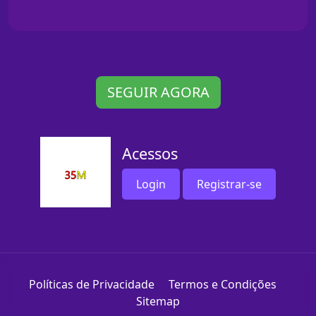
SEGUIR AGORA
Acessos
Login
Registrar-se
Políticas de Privacidade
Termos e Condições
Sitemap