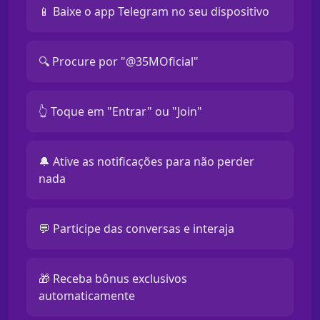
📱 Baixe o app Telegram no seu dispositivo
🔍 Procure por "@35MOficial"
👆 Toque em "Entrar" ou "Join"
🔔 Ative as notificações para não perder
nada
💬 Participe das conversas e interaja
🎁 Receba bônus exclusivos
automaticamente