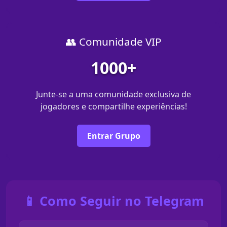
👥 Comunidade VIP
1000+
Junte-se a uma comunidade exclusiva de
jogadores e compartilhe experiências!
Entrar Grupo
📱 Como Seguir no Telegram