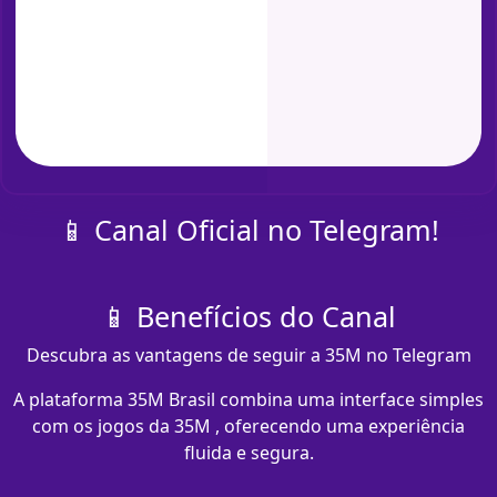
📱 Canal Oficial no Telegram!
📱 Benefícios do Canal
Descubra as vantagens de seguir a 35M no Telegram
A plataforma 35M Brasil combina uma interface simples
com os jogos da 35M , oferecendo uma experiência
fluida e segura.