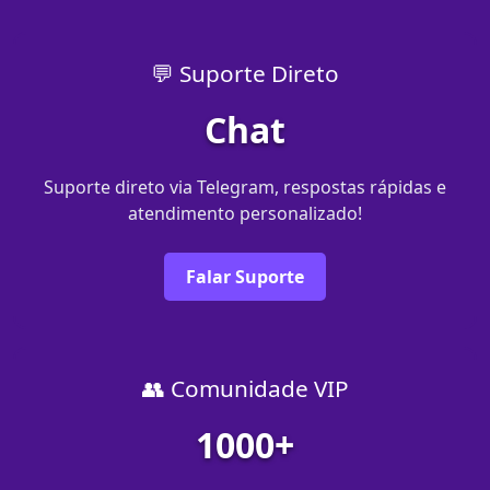
💬 Suporte Direto
Chat
Suporte direto via Telegram, respostas rápidas e
atendimento personalizado!
Falar Suporte
👥 Comunidade VIP
1000+