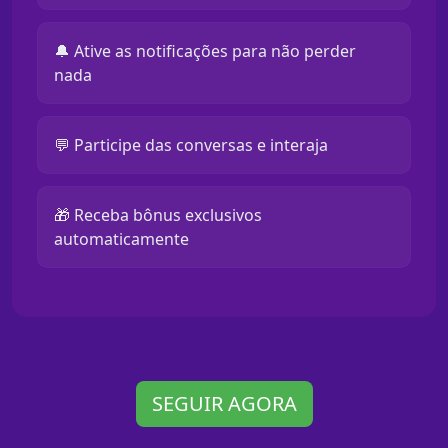
🔔 Ative as notificações para não perder
nada
💬 Participe das conversas e interaja
🎁 Receba bônus exclusivos
automaticamente
SEGUIR AGORA