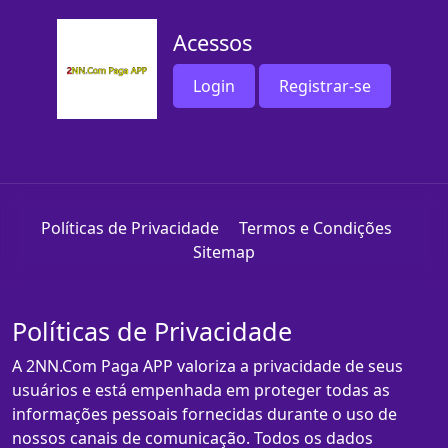
Acessos
Login
Registrar-se
Políticas de Privacidade
Termos e Condições
Sitemap
Políticas de Privacidade
A 2NN.Com Paga APP valoriza a privacidade de seus
usuários e está empenhada em proteger todas as
informações pessoais fornecidas durante o uso de
nossos canais de comunicação. Todos os dados