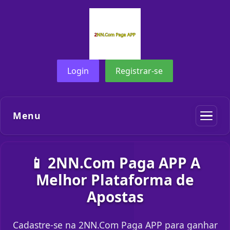
Login
Registrar-se
Menu
📱 2NN.Com Paga APP A
Melhor Plataforma de
Apostas
Cadastre-se na 2NN.Com Paga APP para ganhar