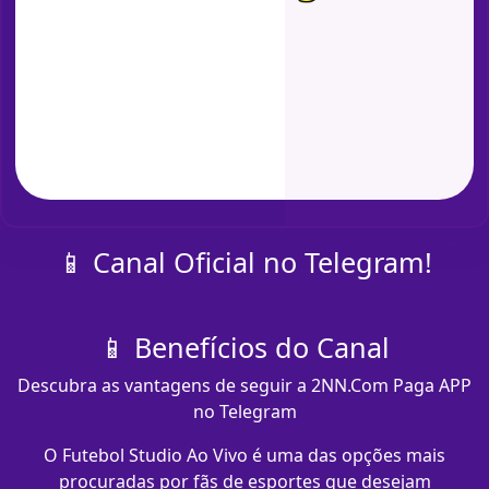
📱 Canal Oficial no Telegram!
📱 Benefícios do Canal
Descubra as vantagens de seguir a 2NN.Com Paga APP
no Telegram
O Futebol Studio Ao Vivo é uma das opções mais
procuradas por fãs de esportes que desejam