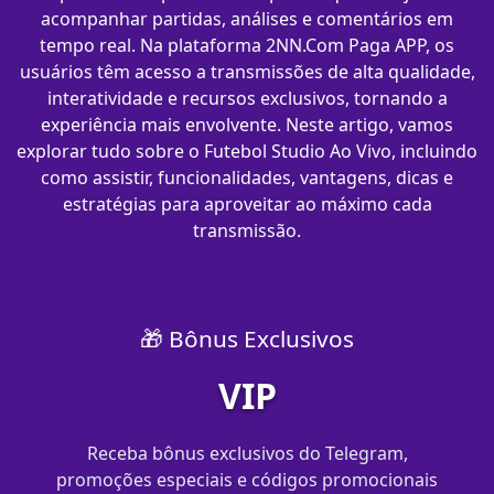
acompanhar partidas, análises e comentários em
tempo real. Na plataforma 2NN.Com Paga APP, os
usuários têm acesso a transmissões de alta qualidade,
interatividade e recursos exclusivos, tornando a
experiência mais envolvente. Neste artigo, vamos
explorar tudo sobre o Futebol Studio Ao Vivo, incluindo
como assistir, funcionalidades, vantagens, dicas e
estratégias para aproveitar ao máximo cada
transmissão.
🎁 Bônus Exclusivos
VIP
Receba bônus exclusivos do Telegram,
promoções especiais e códigos promocionais