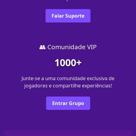
Falar Suporte
👥 Comunidade VIP
1000+
Junte-se a uma comunidade exclusiva de
jogadores e compartilhe experiências!
Entrar Grupo