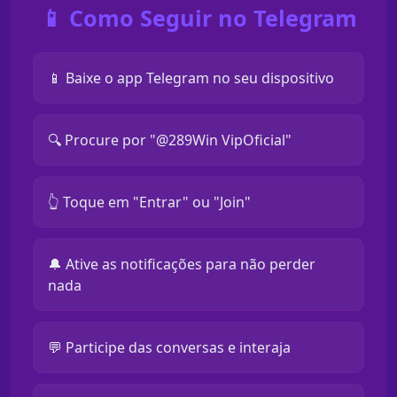
📱 Como Seguir no Telegram
📱 Baixe o app Telegram no seu dispositivo
🔍 Procure por "@289Win VipOficial"
👆 Toque em "Entrar" ou "Join"
🔔 Ative as notificações para não perder
nada
💬 Participe das conversas e interaja