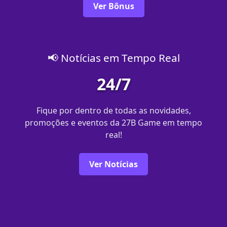
Ver Bônus
📢 Notícias em Tempo Real
24/7
Fique por dentro de todas as novidades,
promoções e eventos da 27B Game em tempo
real!
Ver Notícias