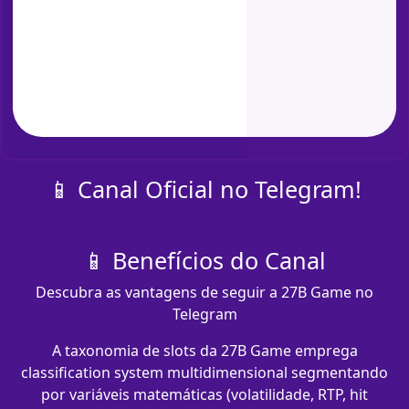
📱 Canal Oficial no Telegram!
📱 Benefícios do Canal
Descubra as vantagens de seguir a 27B Game no
Telegram
A taxonomia de slots da 27B Game emprega
classification system multidimensional segmentando
por variáveis matemáticas (volatilidade, RTP, hit