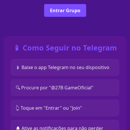
Entrar Grupo
📱 Como Seguir no Telegram
📱 Baixe o app Telegram no seu dispositivo
🔍 Procure por "@27B GameOficial"
👆 Toque em "Entrar" ou "Join"
🔔 Ative as notificações para não perder