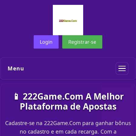
Login
Registrar-se
Menu
📱 222Game.Com A Melhor
Plataforma de Apostas
Cadastre-se na 222Game.Com para ganhar bônus
no cadastro e em cada recarga. Com a