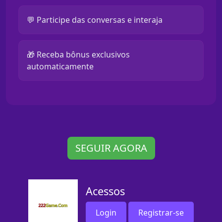
💬 Participe das conversas e interaja
🎁 Receba bônus exclusivos
automaticamente
SEGUIR AGORA
Acessos
Login
Registrar-se