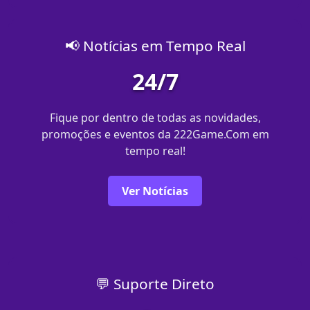
📢 Notícias em Tempo Real
24/7
Fique por dentro de todas as novidades,
promoções e eventos da 222Game.Com em
tempo real!
Ver Notícias
💬 Suporte Direto