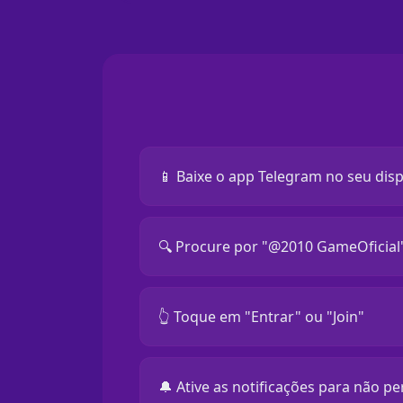
📱 Baixe o app Telegram no seu disp
🔍 Procure por "@2010 GameOficial
👆 Toque em "Entrar" ou "Join"
🔔 Ative as notificações para não p