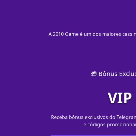
A 2010 Game é um dos maiores cassino
🎁 Bônus Exclu
VIP
Receba bônus exclusivos do Telegra
e códigos promocionai