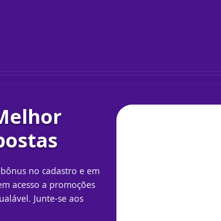
Melhor
postas
 bônus no cadastro e em
tem acesso a promoções
ualável. Junte-se aos