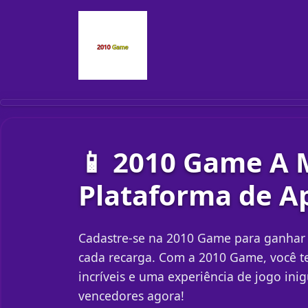
📱 2010 Game A 
Plataforma de A
Cadastre-se na 2010 Game para ganhar
cada recarga. Com a 2010 Game, você 
incríveis e uma experiência de jogo inig
vencedores agora!