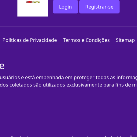
Login
Registrar-se
Políticas de Privacidade
Termos e Condições
Sitemap
de
s usuários e está empenhada em proteger todas as informaç
os coletados são utilizados exclusivamente para fins de m