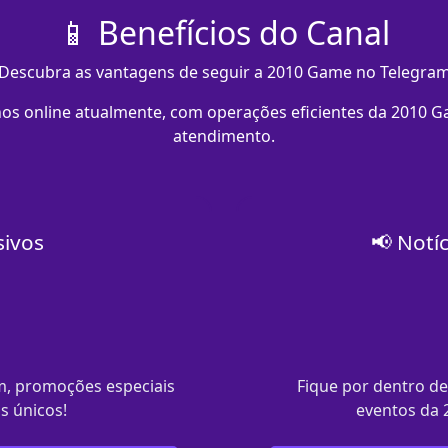
📱 Benefícios do Canal
Descubra as vantagens de seguir a 2010 Game no Telegra
s online atualmente, com operações eficientes da 2010 Gam
atendimento.
sivos
📢 Notí
m, promoções especiais
Fique por dentro d
s únicos!
eventos da 