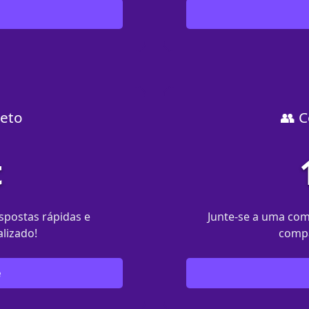
reto
👥 
t
espostas rápidas e
Junte-se a uma com
lizado!
compa
e