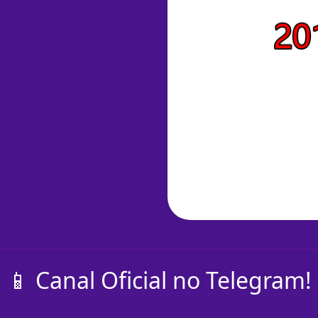
📱 Canal Oficial no Telegram!