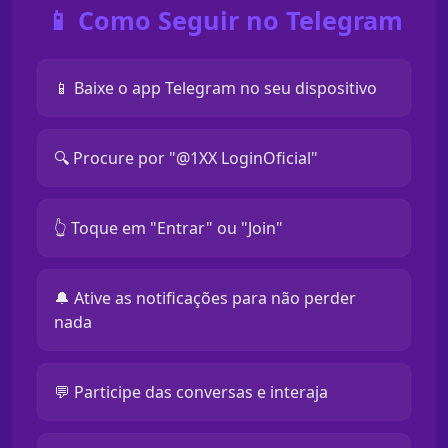
📱 Como Seguir no Telegram
📱 Baixe o app Telegram no seu dispositivo
🔍 Procure por "@1XX LoginOficial"
👆 Toque em "Entrar" ou "Join"
🔔 Ative as notificações para não perder
nada
💬 Participe das conversas e interaja