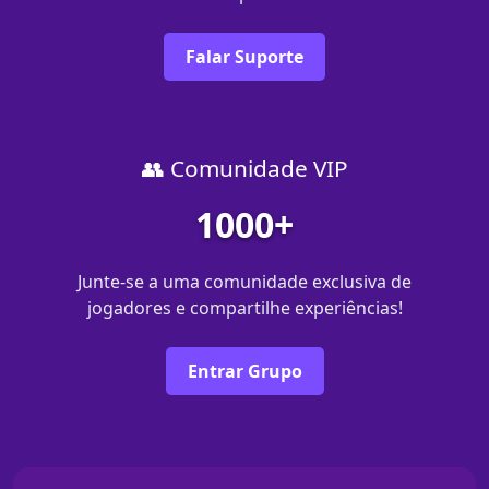
Falar Suporte
👥 Comunidade VIP
1000+
Junte-se a uma comunidade exclusiva de
jogadores e compartilhe experiências!
Entrar Grupo