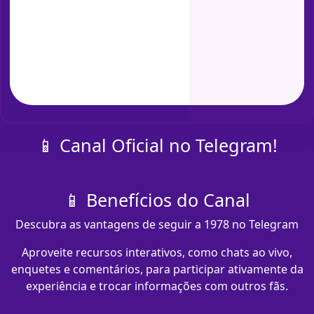
📱 Canal Oficial no Telegram!
📱 Benefícios do Canal
Descubra as vantagens de seguir a 1978 no Telegram
Aproveite recursos interativos, como chats ao vivo,
enquetes e comentários, para participar ativamente da
experiência e trocar informações com outros fãs.