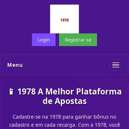
Login
Registrar-se
Menu
📱 1978 A Melhor Plataforma
de Apostas
Cadastre-se na 1978 para ganhar bônus no
cadastro e em cada recarga. Com a 1978, você