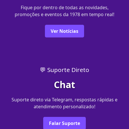
Fique por dentro de todas as novidades,
promoções e eventos da 1978 em tempo real!
Ver Notícias
💬 Suporte Direto
Chat
Suporte direto via Telegram, respostas rápidas e
atendimento personalizado!
Falar Suporte