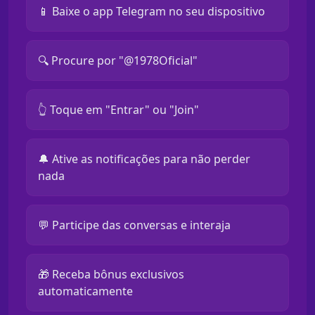
📱 Baixe o app Telegram no seu dispositivo
🔍 Procure por "@1978Oficial"
👆 Toque em "Entrar" ou "Join"
🔔 Ative as notificações para não perder
nada
💬 Participe das conversas e interaja
🎁 Receba bônus exclusivos
automaticamente