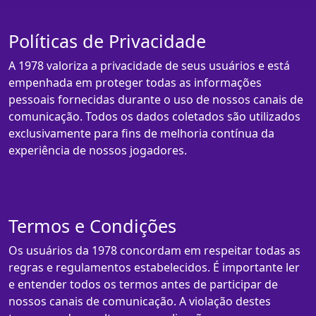
Políticas de Privacidade
A 1978 valoriza a privacidade de seus usuários e está
empenhada em proteger todas as informações
pessoais fornecidas durante o uso de nossos canais de
comunicação. Todos os dados coletados são utilizados
exclusivamente para fins de melhoria contínua da
experiência de nossos jogadores.
Termos e Condições
Os usuários da 1978 concordam em respeitar todas as
regras e regulamentos estabelecidos. É importante ler
e entender todos os termos antes de participar de
nossos canais de comunicação. A violação destes