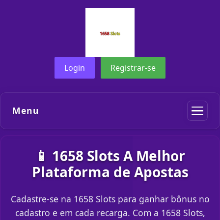
Login
Registrar-se
Menu
📱 1658 Slots A Melhor
Plataforma de Apostas
Cadastre-se na 1658 Slots para ganhar bônus no
cadastro e em cada recarga. Com a 1658 Slots,