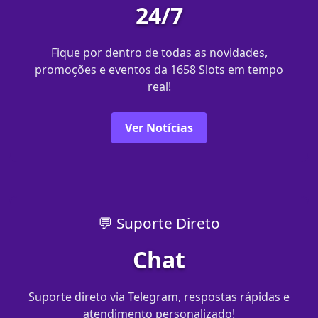
24/7
Fique por dentro de todas as novidades,
promoções e eventos da 1658 Slots em tempo
real!
Ver Notícias
💬 Suporte Direto
Chat
Suporte direto via Telegram, respostas rápidas e
atendimento personalizado!