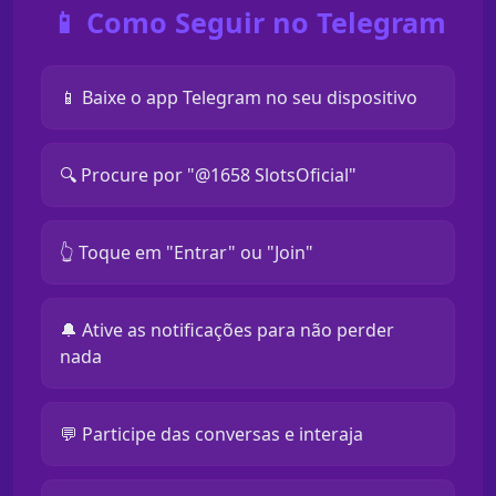
📱 Como Seguir no Telegram
📱 Baixe o app Telegram no seu dispositivo
🔍 Procure por "@1658 SlotsOficial"
👆 Toque em "Entrar" ou "Join"
🔔 Ative as notificações para não perder
nada
💬 Participe das conversas e interaja