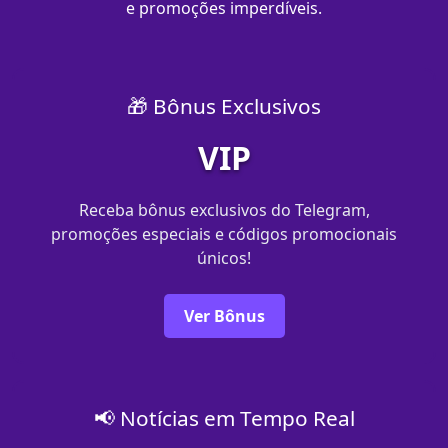
e promoções imperdíveis.
🎁 Bônus Exclusivos
VIP
Receba bônus exclusivos do Telegram,
promoções especiais e códigos promocionais
únicos!
Ver Bônus
📢 Notícias em Tempo Real