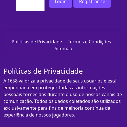
Login
Registrar-se
Políticas de Privacidade
Termos e Condições
Sitemap
Políticas de Privacidade
A 1658 valoriza a privacidade de seus usuários e está
empenhada em proteger todas as informações
pessoais fornecidas durante o uso de nossos canais de
comunicação. Todos os dados coletados são utilizados
exclusivamente para fins de melhoria contínua da
experiência de nossos jogadores.