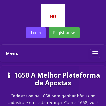
Login
Registrar-se
Menu
📱 1658 A Melhor Plataforma
de Apostas
Cadastre-se na 1658 para ganhar bônus no
cadastro e em cada recarga. Com a 1658, você