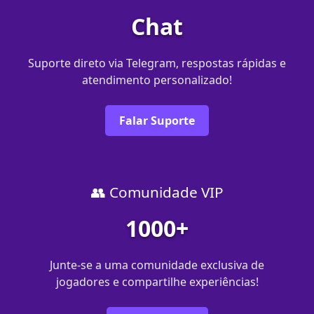
Chat
Suporte direto via Telegram, respostas rápidas e
atendimento personalizado!
Falar Suporte
👥 Comunidade VIP
1000+
Junte-se a uma comunidade exclusiva de
jogadores e compartilhe experiências!