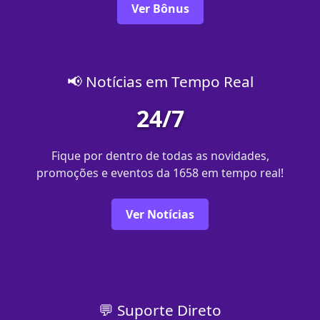
Ver Bônus
📢 Notícias em Tempo Real
24/7
Fique por dentro de todas as novidades,
promoções e eventos da 1658 em tempo real!
Ver Notícias
💬 Suporte Direto