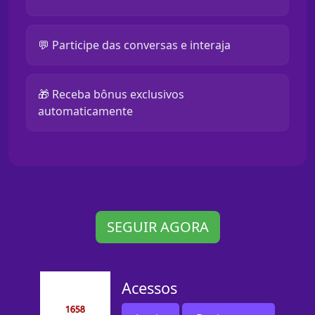
💬 Participe das conversas e interaja
🎁 Receba bônus exclusivos
automaticamente
SEGUIR AGORA
Acessos