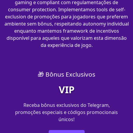
gaming e compliant com regulamentações de
consumer protection. Implementamos tools de self-
exclusion de promoções para jogadores que preferem
ambiente sem bônus, respeitando autonomy individual
enquanto mantemos framework de incentivos
disponível para aqueles que valorizam esta dimensão
da experiência de jogo.
🎁 Bônus Exclusivos
VIP
Receba bônus exclusivos do Telegram,
promoções especiais e códigos promocionais
únicos!