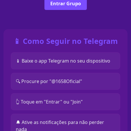
Entrar Grupo
📱 Como Seguir no Telegram
📱 Baixe o app Telegram no seu dispositivo
🔍 Procure por "@1658Oficial"
👆 Toque em "Entrar" ou "Join"
🔔 Ative as notificações para não perder
nada