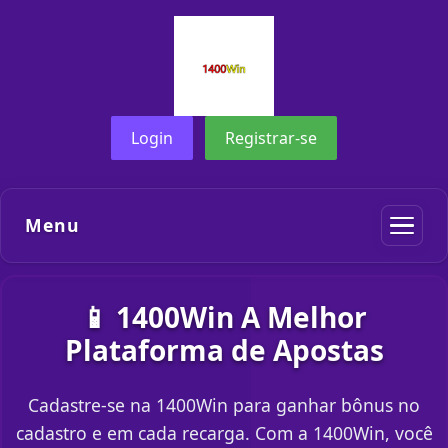
Login
Registrar-se
Menu
📱 1400Win A Melhor
Plataforma de Apostas
Cadastre-se na 1400Win para ganhar bônus no
cadastro e em cada recarga. Com a 1400Win, você