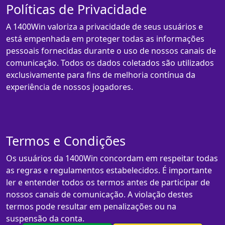
Políticas de Privacidade
A 1400Win valoriza a privacidade de seus usuários e
está empenhada em proteger todas as informações
pessoais fornecidas durante o uso de nossos canais de
comunicação. Todos os dados coletados são utilizados
exclusivamente para fins de melhoria contínua da
experiência de nossos jogadores.
Termos e Condições
Os usuários da 1400Win concordam em respeitar todas
as regras e regulamentos estabelecidos. É importante
ler e entender todos os termos antes de participar de
nossos canais de comunicação. A violação destes
termos pode resultar em penalizações ou na
suspensão da conta.