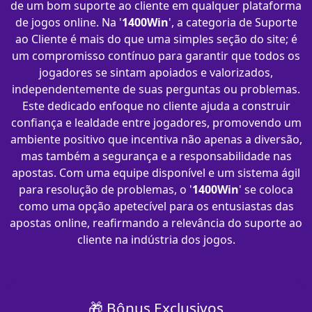
de um bom suporte ao cliente em qualquer plataforma
de jogos online. Na '
1400Win
', a categoria de Suporte
ao Cliente é mais do que uma simples seção do site; é
um compromisso contínuo para garantir que todos os
jogadores se sintam apoiados e valorizados,
independentemente de suas perguntas ou problemas.
Este dedicado enfoque no cliente ajuda a construir
confiança e lealdade entre jogadores, promovendo um
ambiente positivo que incentiva não apenas a diversão,
mas também a segurança e a responsabilidade nas
apostas. Com uma equipe disponível e um sistema ágil
para resolução de problemas, o '
1400Win
' se coloca
como uma opção apetecível para os entusiastas das
apostas online, reafirmando a relevância do suporte ao
cliente na indústria dos jogos.
🎁 Bônus Exclusivos