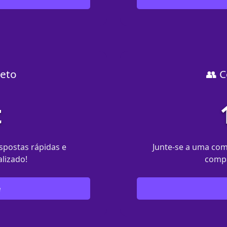
reto
👥 
t
espostas rápidas e
Junte-se a uma com
lizado!
compa
e