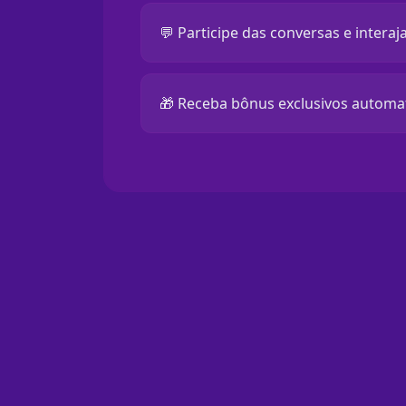
💬 Participe das conversas e interaj
🎁 Receba bônus exclusivos autom