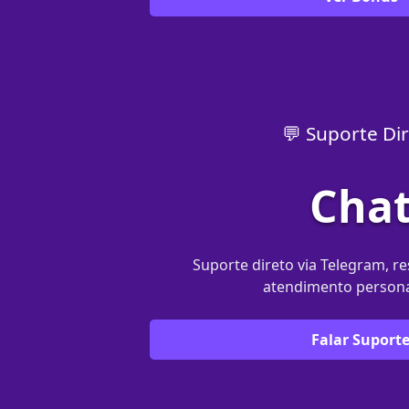
💬 Suporte Di
Cha
Suporte direto via Telegram, r
atendimento persona
Falar Suport