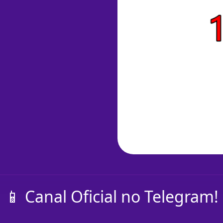
📱 Canal Oficial no Telegram!