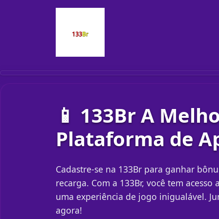
📱 133Br A Melh
Plataforma de A
Cadastre-se na 133Br para ganhar bônu
recarga. Com a 133Br, você tem acesso a
uma experiência de jogo inigualável. J
agora!