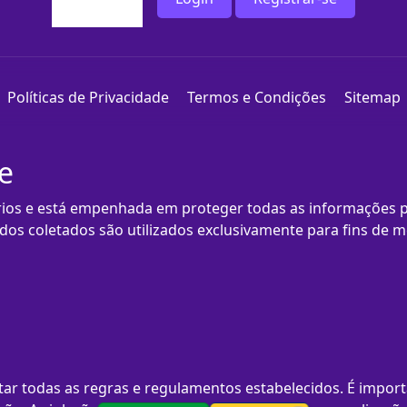
Políticas de Privacidade
Termos e Condições
Sitemap
de
ários e está empenhada em proteger todas as informações 
os coletados são utilizados exclusivamente para fins de m
r todas as regras e regulamentos estabelecidos. É import