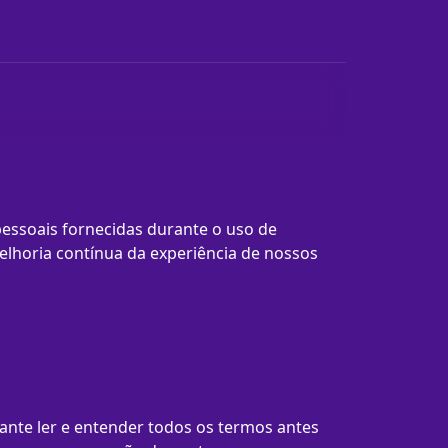
pessoais fornecidas durante o uso de
elhoria contínua da experiência de nossos
ante ler e entender todos os termos antes