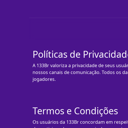
Políticas de Privacida
A 133Br valoriza a privacidade de seus usu
nossos canais de comunicação. Todos os dad
jogadores.
Termos e Condições
Os usuários da 133Br concordam em respeita