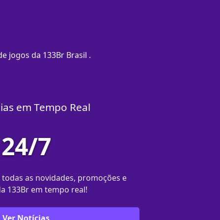
e jogos da 133Br Brasil .
cias em Tempo Real
24/7
e todas as novidades, promoções e
da 133Br em tempo real!
Ver Notícias